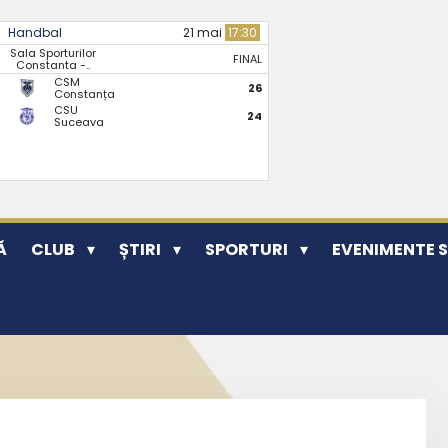
Handbal
21 mai
17:30
Sala Sporturilor
FINAL
Constanta -..
CSM
26
Constanța
CSU
24
Suceava
Ă
CLUB
ȘTIRI
SPORTURI
EVENIMENTE 