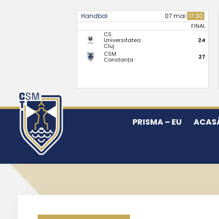
Handbal
07 mai
17:30
FINAL
CS
Universitatea
24
Cluj
CSM
27
Constanța
PRISMA – EU
ACAS