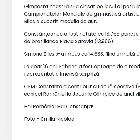
Gimnasta noastră s-a clasat pe locul al patrulea 
Campionatelor Mondiale de gimnastică artistic
Biles a cucerit medalia de aur.
Constănțeanca a fost notată cu 13,766 puncte,
de brazilianca Flavia Saravia (13,966).
Simone Biles s-a impus cu 14,633, fiind urmată 
La doar 16 ani, Sabrina a fost aproape de o meda
reprezentat o imensă surpriză.
CSM Constanța a contribuit cu două sportive (S
echipei României la Jocurile Olimpice de anul viit
Hai România! Hai Constanța!
Foto – Emilia Nicolae