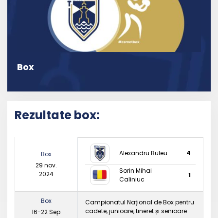
Box
Rezultate box:
Alexandru Buleu
4
Box
29 nov.
Sorin Mihai
2024
1
Caliniuc
Box
Campionatul Național de Box pentru
cadete, junioare, tineret și senioare
16-22 Sep