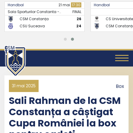
Handbal
21 mai
17:30
Handbal
Sala Sporturilor Constanta -..
FINAL
CSM Constanța
26
CS Universitate
CSU Suceava
24
CSM Constanț
31 mai 2025
Box
Sali Rahman de la CSM
Constanța a câștigat
Cupa României la box