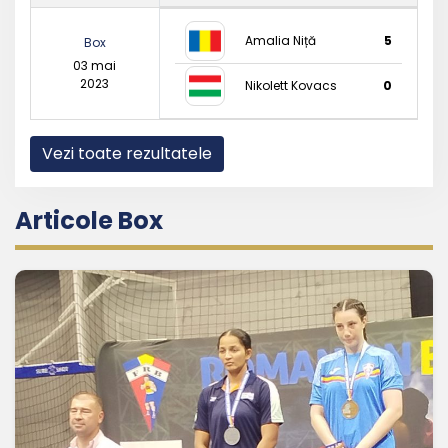
Amalia Niță
5
Box
03 mai
2023
Nikolett Kovacs
0
Vezi toate rezultatele
Articole Box