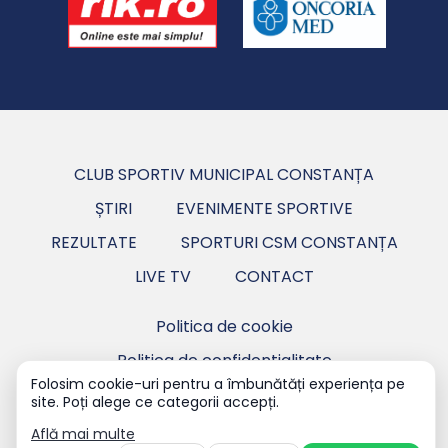
CLUB SPORTIV MUNICIPAL CONSTANȚA
ȘTIRI
EVENIMENTE SPORTIVE
REZULTATE
SPORTURI CSM CONSTANȚA
LIVE TV
CONTACT
Politica de cookie
Politica de confidentialitate
Folosim cookie-uri pentru a îmbunătăți experiența pe
site. Poți alege ce categorii accepți.
Copyright ©2026 CSM Constanța - Club Sportiv
Municipal Constanța.
Află mai multe