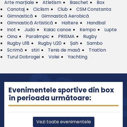
Arte marțiale
Atletism
Baschet
Box
Canotaj
Ciclism
Club
CSM Constanta
Gimnastică
Gimnastică Aerobică
Gimnastică Artistică
Haltere
Handbal
Inot
Judo
Kaiac canoe
Kempo
Lupte
Oina
Paralimpic
PRISMA
Rugby
Rugby U18
Rugby U20
Șah
Sambo
Scrimă
stiri
Tenis de masă
Triatlon
Turul Dobrogei
Volei
Yachting
Evenimentele sportive din box
în perioada următoare:
Vezi toate evenimentele