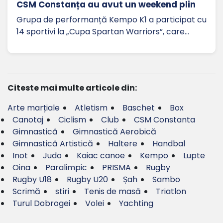
CSM Constanța au avut un weekend plin
Grupa de performanță Kempo K1 a participat cu
14 sportivi la „Cupa Spartan Warriors”, care…
Citeste mai multe articole din:
Arte marțiale
Atletism
Baschet
Box
Canotaj
Ciclism
Club
CSM Constanta
Gimnastică
Gimnastică Aerobică
Gimnastică Artistică
Haltere
Handbal
Inot
Judo
Kaiac canoe
Kempo
Lupte
Oina
Paralimpic
PRISMA
Rugby
Rugby U18
Rugby U20
Șah
Sambo
Scrimă
stiri
Tenis de masă
Triatlon
Turul Dobrogei
Volei
Yachting