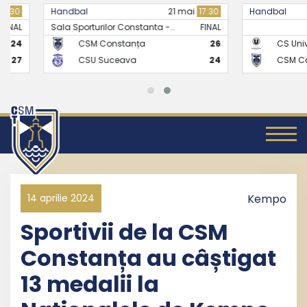
Handbal
21 mai
17:30
Handbal
Sala Sporturilor Constanta -..
FINAL
CSM Constanța
26
CS Universitate
CSU Suceava
24
CSM Constanț
14 aprilie 2024
Kempo
Sportivii de la CSM
Constanța au câștigat
13 medalii la