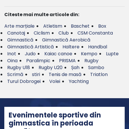
Citeste mai multe articole din:
Arte marțiale
Atletism
Baschet
Box
Canotaj
Ciclism
Club
CSM Constanta
Gimnastică
Gimnastică Aerobică
Gimnastică Artistică
Haltere
Handbal
Inot
Judo
Kaiac canoe
Kempo
Lupte
Oina
Paralimpic
PRISMA
Rugby
Rugby U18
Rugby U20
Șah
Sambo
Scrimă
stiri
Tenis de masă
Triatlon
Turul Dobrogei
Volei
Yachting
Evenimentele sportive din
gimnastica în perioada