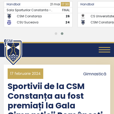
Handbal
21 mai
17:30
Handbal
Sala Sporturilor Constanta -..
FINAL
CSM Constanța
26
CS Universitate
CSU Suceava
24
CSM Constanț
17 februarie 2024
Gimnastică
Sportivii de la CSM
Constanța au fost
premiați la Gala