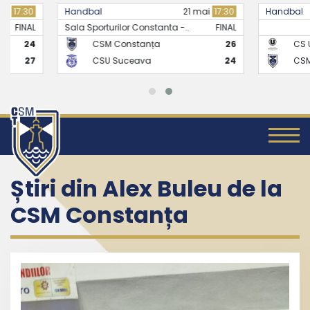
Handbal
21 mai
17:30
Handbal
Sala Sporturilor Constanta -..
FINAL
CSM Constanța
26
CS Universitate
CSU Suceava
24
CSM Constanț
Știri din Alex Buleu de la
CSM Constanța