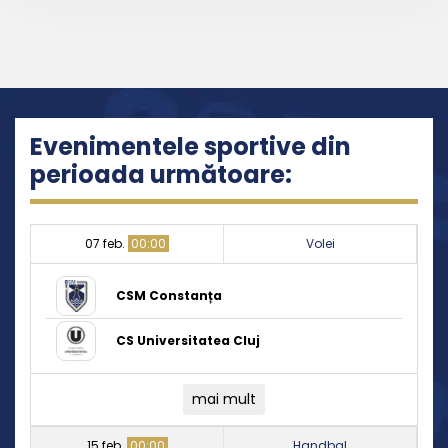
Evenimentele sportive din
perioada următoare:
07 feb.
00:00
Volei
CSM Constanța
CS Universitatea Cluj
mai mult
15 feb.
00:00
Handbal