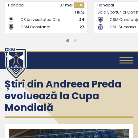
07 mai
17:30
Handbal
21 mai
17:30
FINAL
Sala Sporturilor Constanta -..
FINAL
itatea Cluj
24
CSM Constanța
26
tanța
27
CSU Suceava
24
Știri din Andreea Preda
evoluează la Cupa
Mondială