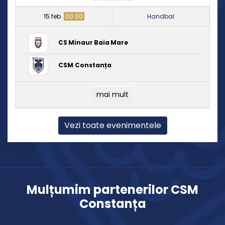
15 feb.
00:00
Handbal
CS Minaur Baia Mare
CSM Constanța
mai mult
Vezi toate evenimentele
Mulțumim partenerilor CSM
Constanța