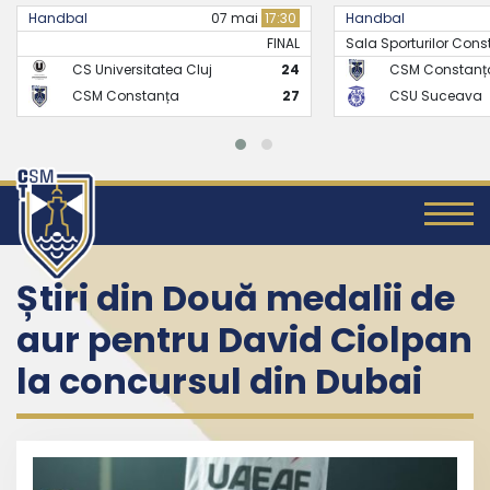
17:30
Handbal
21 mai
17:30
Handbal
FINAL
Sala Sporturilor Constanta -..
FINAL
24
CSM Constanța
26
CS Univ
27
CSU Suceava
24
CSM C
Știri din Două medalii de
aur pentru David Ciolpan
la concursul din Dubai