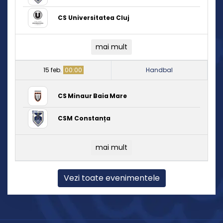
CS Universitatea Cluj
mai mult
15 feb.
00:00
Handbal
CS Minaur Baia Mare
CSM Constanța
mai mult
Vezi toate evenimentele