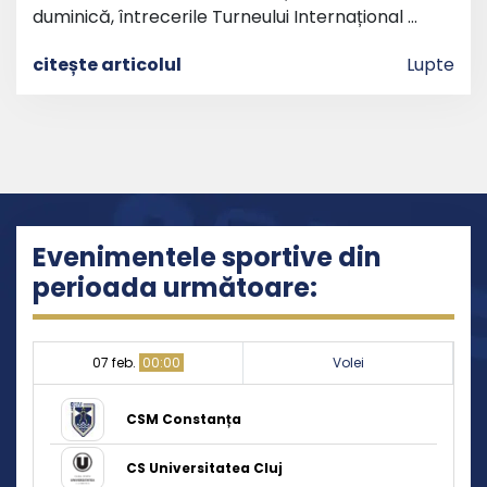
duminică, întrecerile Turneului Internațional …
citește articolul
Lupte
Evenimentele sportive din
perioada următoare:
07 feb.
00:00
Volei
CSM Constanța
CS Universitatea Cluj