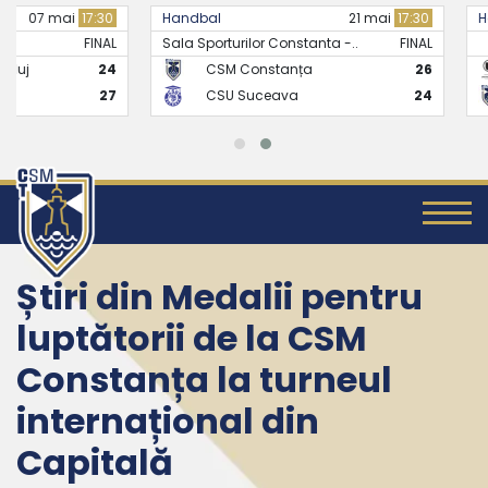
Handbal
21 mai
17:30
Handbal
Sala Sporturilor Constanta -..
FINAL
CSM Constanța
26
CS Universitate
CSU Suceava
24
CSM Constanț
Știri din Medalii pentru
luptătorii de la CSM
Constanța la turneul
internațional din
Capitală