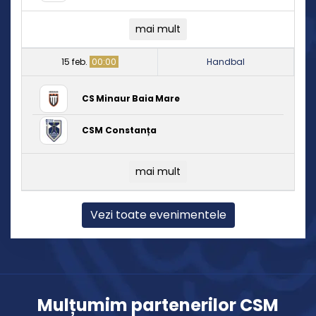
mai mult
15 feb.
00:00
Handbal
CS Minaur Baia Mare
CSM Constanța
mai mult
Vezi toate evenimentele
Mulțumim partenerilor CSM