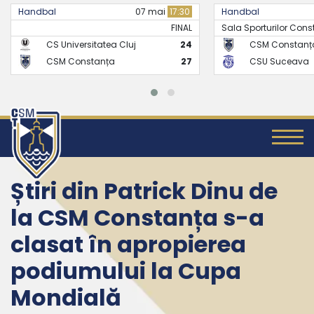
Handbal
21 mai
17:30
Handbal
Sala Sporturilor Constanta -..
FINAL
CSM Constanța
26
CS Universit
CSU Suceava
24
CSM Consta
Știri din Patrick Dinu de
la CSM Constanța s-a
clasat în apropierea
podiumului la Cupa
Mondială