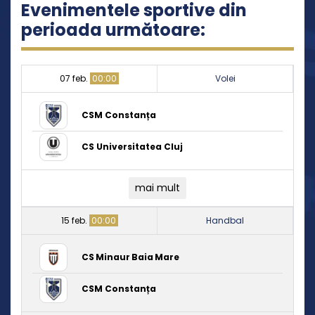
Evenimentele sportive din
perioada următoare:
07 feb.
00:00
Volei
CSM Constanța
CS Universitatea Cluj
mai mult
15 feb.
00:00
Handbal
CS Minaur Baia Mare
CSM Constanța