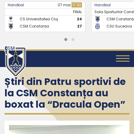
17:30
Handbal
21 mai
17:30
Handbal
FINAL
Sala Sporturilor Constanta -..
FINAL
24
CSM Constanța
26
CS Univ
27
CSU Suceava
24
CSM C
Știri din Patru sportivi de
la CSM Constanța au
boxat la “Dracula Open”