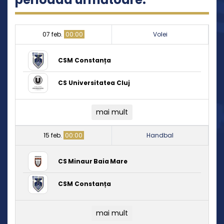
07 feb.
00:00
Volei
CSM Constanța
CS Universitatea Cluj
mai mult
15 feb.
00:00
Handbal
CS Minaur Baia Mare
CSM Constanța
mai mult