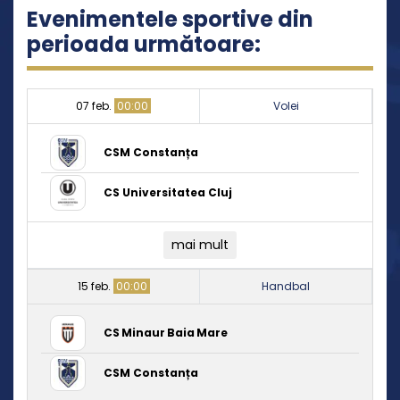
Evenimentele sportive din
perioada următoare:
07 feb.
00:00
Volei
CSM Constanța
CS Universitatea Cluj
mai mult
15 feb.
00:00
Handbal
CS Minaur Baia Mare
CSM Constanța