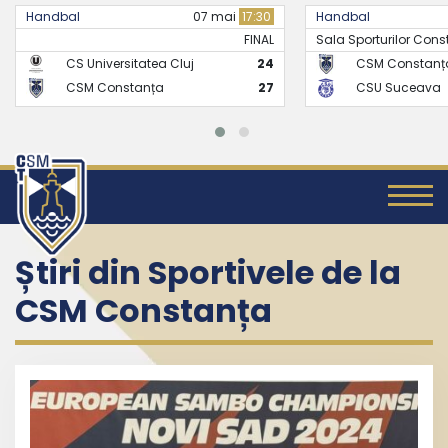
Handbal
21 mai
17:30
Handbal
Sala Sporturilor Constanta -..
FINAL
CSM Constanța
26
CS Universitate
CSU Suceava
24
CSM Constanț
Știri din Sportivele de la
CSM Constanța