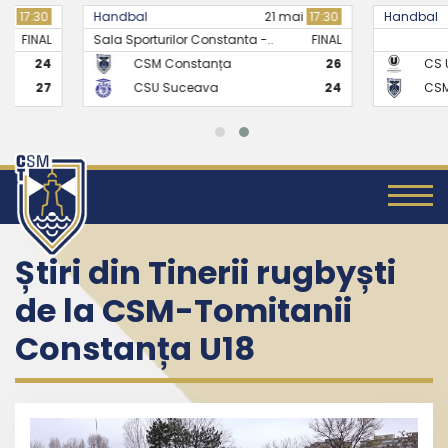
Handbal
21 mai
17:30
Handbal
Sala Sporturilor Constanta -..
FINAL
CSM Constanța
26
CS Universitate
CSU Suceava
24
CSM Constanț
Știri din Tinerii rugbyști
de la CSM-Tomitanii
Constanța U18