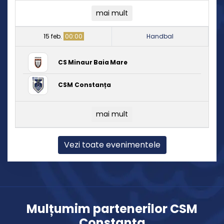
mai mult
15 feb.
00:00
Handbal
CS Minaur Baia Mare
CSM Constanța
mai mult
Vezi toate evenimentele
Mulțumim partenerilor CSM
Constanța