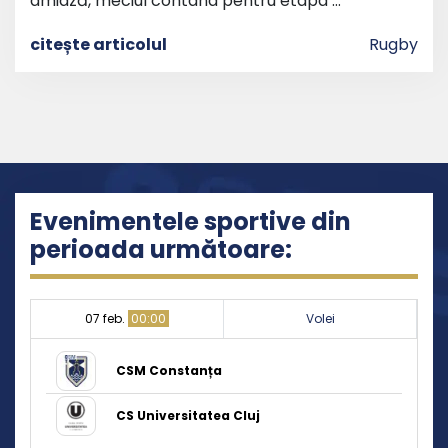
amiază, meciul contând pentru etapa …
citește articolul
Rugby
Evenimentele sportive din
perioada următoare:
07 feb.
00:00
Volei
CSM Constanța
CS Universitatea Cluj