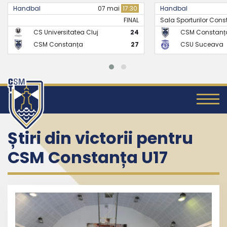
ndbal
07 mai
17:30
Handbal
FINAL
Sala Sporturilor Constanta -.
CS Universitatea Cluj
24
CSM Constanța
CSM Constanța
27
CSU Suceava
Știri din victorii pentru
CSM Constanța U17