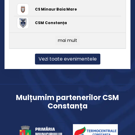
CS Minaur Baia Mare
CSM Constanța
mai mult
Vezi toate evenimentele
Mulțumim partenerilor CSM
Constanța