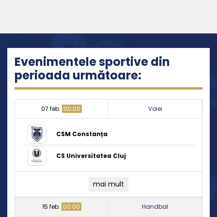
Evenimentele sportive din
perioada următoare:
07 feb.
00:00
Volei
CSM Constanța
CS Universitatea Cluj
mai mult
15 feb.
00:00
Handbal