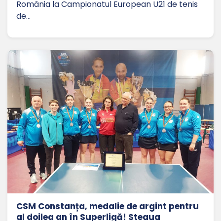
România la Campionatul European U21 de tenis
de…
CSM Constanța, medalie de argint pentru
al doilea an în Superligă! Steaua