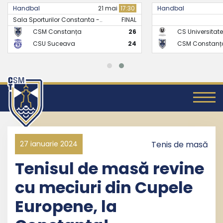
Handbal
21 mai
17:30
Handbal
Sala Sporturilor Constanta -..
FINAL
CSM Constanța
26
CS Universitate
CSU Suceava
24
CSM Constanț
27 ianuarie 2024
Tenis de masă
Tenisul de masă revine
cu meciuri din Cupele
Europene, la