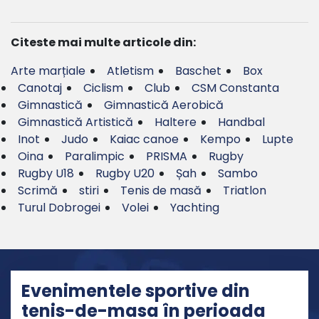
Citeste mai multe articole din:
Arte marțiale
Atletism
Baschet
Box
Canotaj
Ciclism
Club
CSM Constanta
Gimnastică
Gimnastică Aerobică
Gimnastică Artistică
Haltere
Handbal
Inot
Judo
Kaiac canoe
Kempo
Lupte
Oina
Paralimpic
PRISMA
Rugby
Rugby U18
Rugby U20
Șah
Sambo
Scrimă
stiri
Tenis de masă
Triatlon
Turul Dobrogei
Volei
Yachting
Evenimentele sportive din
tenis-de-masa în perioada