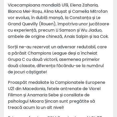
Vicecampioana mondială U19, Elena Zaharia,
Bianca Mei-Roșu, Alina Mușat și Camelia Mitrofan
vor evolua, în dublă manșă, la Constanța și Le
Grand Quevilly (Rouen), împotriva unor jucătoare
cu experiență, precum Li Samson și Wu Jiaduo,
ambele de origine chineză, Anais Salpin și Isa Cok.
Sorții ne-au rezervat un adversar redutabil, care
a părăsit Champions League deși a încheiat
Grupa C cu două victorii, asemenea primelor
două clasate, diferența făcându-se la numărul
de jocuri câștigate!
Proaspăt medaliate la Campionatele Europene
U21 din Macedonia, fetele antrenate de Viorel
Filimon și Anamaria Sebe și consiliate de
psihologul Mioara Șincan sunt pregătite să
treacă acum la un alt nivel!