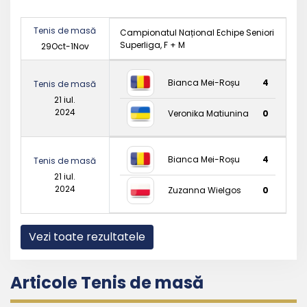
Tenis de masă
Campionatul Național Echipe Seniori
Superliga, F + M
29Oct-1Nov
Bianca Mei-Roșu
4
Tenis de masă
21 iul.
2024
Veronika Matiunina
0
Bianca Mei-Roșu
4
Tenis de masă
21 iul.
2024
Zuzanna Wielgos
0
Vezi toate rezultatele
Articole Tenis de masă