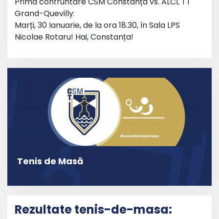
Prima confruntare CSM Constanța vs. ALCL TT
Grand-Quevilly:
Marți, 30 Ianuarie, de la ora 18.30, în Sala LPS
Nicolae Rotaru! Hai, Constanța!
Tenis de Masă
Rezultate tenis-de-masa: