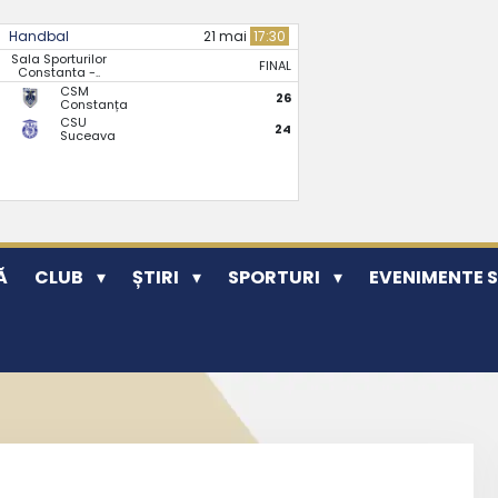
Handbal
21 mai
17:30
Sala Sporturilor
FINAL
Constanta -..
CSM
26
Constanța
CSU
24
Suceava
Ă
CLUB
ȘTIRI
SPORTURI
EVENIMENTE 