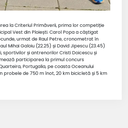
parea la Criteriul Primăverii, prima lor competiție
cipal Vest din Ploiești. Carol Popa a câștigat
 secunde, urmat de Raul Petre, cronometrat în
 II Paul Mihai Galoiu (22.25) și David Jipescu (23.45)
i, sportivilor și antrenorilor Cristi Doicescu și
rmează participarea la primul concurs
 Quarteira, Portugalia, pe coasta Oceanului
 în probele de 750 m înot, 20 km bicicletă și 5 km