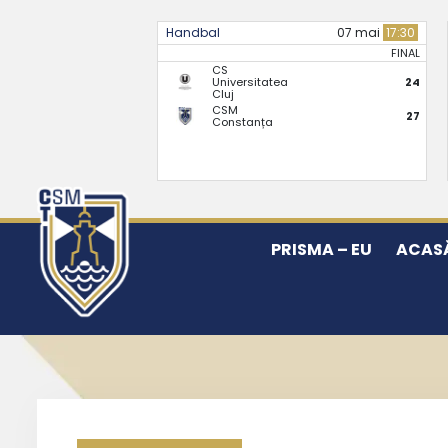
Handbal
07 mai
17:30
FINAL
CS
Universitatea
24
Cluj
CSM
27
Constanța
PRISMA – EU
ACAS