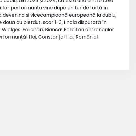
 la dublu, din 2023 și 2024, că este una dintre cele
. Iar performanța vine după un tur de forță în
nca devenind și vicecampioană europeană la dublu,
două au pierdut, scor 1-3, finala disputată în
lgos. Felicitări, Bianca! Felicitări antrenorilor
performanță! Hai, Constanța! Hai, România!