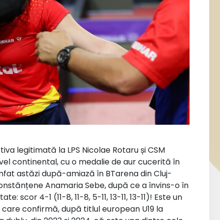
va legitimată la LPS Nicolae Rotaru și CSM
el continental, cu o medalie de aur cucerită în
umfat astăzi după-amiază în BTarena din Cluj-
constănțene Anamaria Sebe, după ce a învins-o în
e: scor 4-1 (11-8, 11-8, 5-11, 13-11, 13-11)! Este un
 care confirmă, după titlul european U19 la