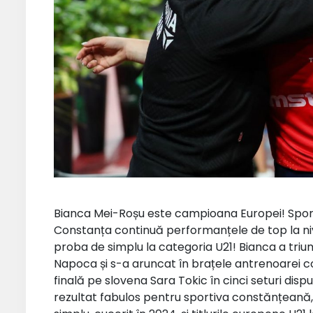
Bianca Mei-Roșu este campioana Europei! Sporti
Constanța continuă performanțele de top la niv
proba de simplu la categoria U21! Bianca a tri
Napoca și s-a aruncat în brațele antrenoarei 
finală pe slovena Sara Tokic în cinci seturi disputat
rezultat fabulos pentru sportiva constănțeană,