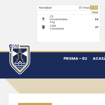
Handbal
07 mai
17:30
FINAL
CS
Universitatea
24
Cluj
CSM
27
Constanța
PRISMA – EU
ACAS