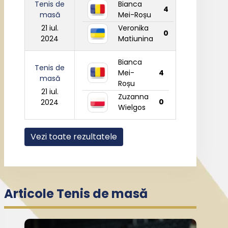
Tenis de
Bianca
4
masă
Mei-Roșu
21 iul.
Veronika
0
2024
Matiunina
Bianca
Tenis de
Mei-
4
masă
Roșu
21 iul.
Zuzanna
0
2024
Wielgos
Vezi toate rezultatele
Articole Tenis de masă