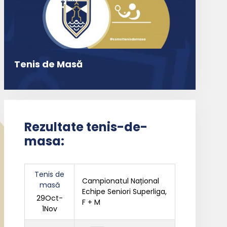
Tenis de Masă
Rezultate tenis-de-
masa:
Tenis de
Campionatul Național
masă
Echipe Seniori Superliga,
29Oct-
F + M
1Nov