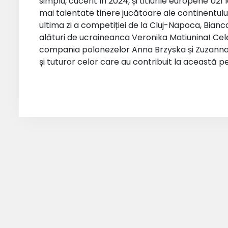
simplu, cucerit în 2024, și titlurile europene U21
mai talentate tinere jucătoare ale continentului
ultima zi a competiției de la Cluj-Napoca, Bia
alături de ucraineanca Veronika Matiunina! Cele 
compania polonezelor Anna Brzyska și Zuzanna Wie
și tuturor celor care au contribuit la această 