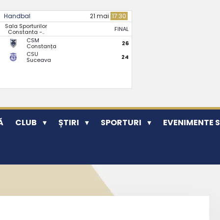
Handbal
21 mai
17:30
Sala Sporturilor
FINAL
Constanta -..
CSM
26
Constanța
CSU
24
Suceava
Ă
CLUB
ȘTIRI
SPORTURI
EVENIMENTE 