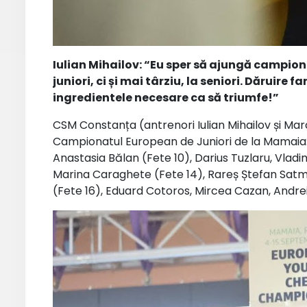
Iulian Mihailov: “
Eu sper să ajungă campio
juniori, ci și mai târziu, la seniori.
Dăruire fa
ingredientele necesare ca să triumfe!”
CSM Constanța (antrenori Iulian Mihailov și Marce
Campionatul European de Juniori de la Mamaia
Anastasia Bălan (Fete 10), Darius Tuzlaru, Vlad
Marina Caraghete (Fete 14), Rareș Ștefan Satmar
(Fete 16), Eduard Cotoros, Mircea Cazan, Andrei