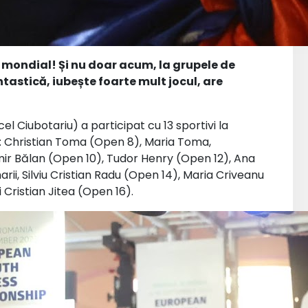
n mondial!
Și nu doar acum, la grupele de
ntastică, iubește foarte mult jocul, are
l Ciubotariu) a participat cu 13 sportivi la
: Christian Toma (Open 8), Maria Toma,
imir Bălan (Open 10), Tudor Henry (Open 12), Ana
ii, Silviu Cristian Radu (Open 14), Maria Criveanu
 Cristian Jitea (Open 16).