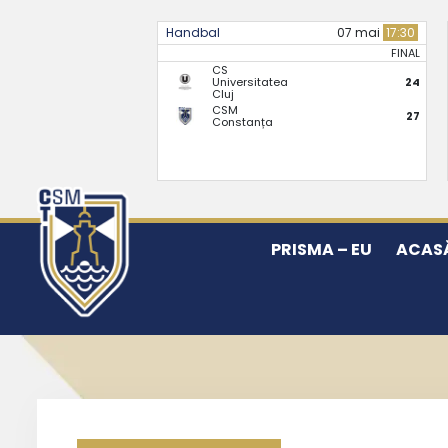
Handbal
07 mai
17:30
FINAL
CS
Universitatea
24
Cluj
CSM
27
Constanța
PRISMA – EU
ACAS