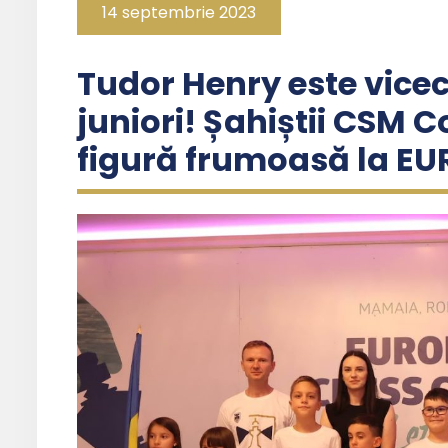
14 septembrie 2023
Tudor Henry este vic
juniori! Șahiștii CSM 
figură frumoasă la E