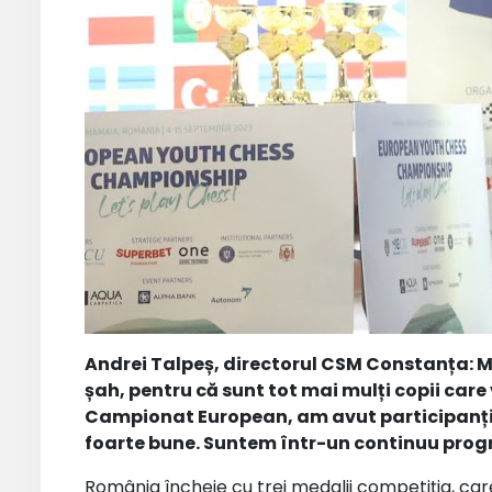
Andrei Talpeș, directorul CSM Constanța: M
șah, pentru că sunt tot mai mulți copii care 
Campionat European, am avut participanți l
foarte bune. Suntem într-un continuu progr
România încheie cu trei medalii competiția, care