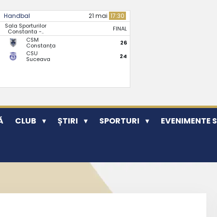
Handbal
21 mai
17:30
Sala Sporturilor
FINAL
Constanta -..
CSM
26
Constanța
CSU
24
Suceava
Ă
CLUB
ȘTIRI
SPORTURI
EVENIMENTE 