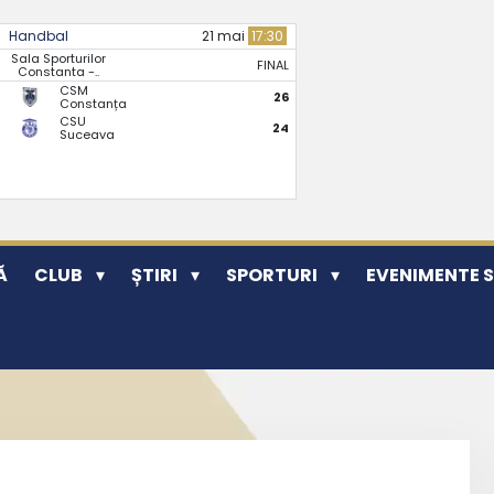
Handbal
21 mai
17:30
Sala Sporturilor
FINAL
Constanta -..
CSM
26
Constanța
CSU
24
Suceava
Ă
CLUB
ȘTIRI
SPORTURI
EVENIMENTE 