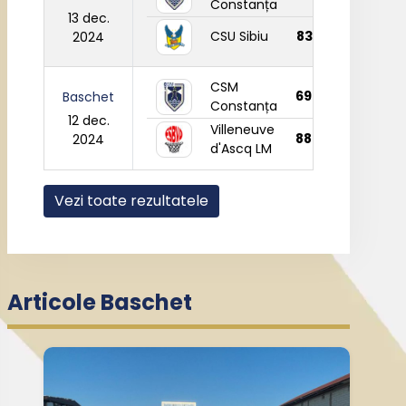
Constanța
13 dec.
CSU Sibiu
83
2024
CSM
69
Baschet
Constanța
12 dec.
Villeneuve
88
2024
d'Ascq LM
Vezi toate rezultatele
Articole Baschet