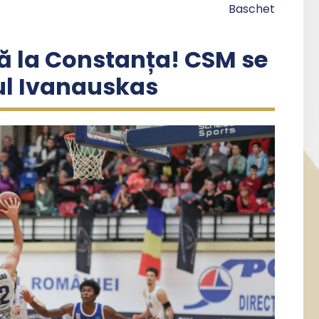
Baschet
că la Constanța! CSM se
nul Ivanauskas