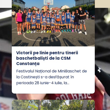
Victorii pe linie pentru tinerii
baschetbaliști de la CSM
Constanța
Festivalul Național de MiniBaschet de
la Costinești s-a desfășurat în
perioada 28 iunie-4 iulie, la…