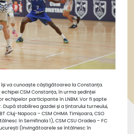
n își va cunoaște câștigătoarea la Constanța.
it echipei CSM Constanța, în urma ședinței
or echipelor participante în LNBM. Vor fi șapte
r. După stabilirea gazdei și a țintarului turneului,
ă: U BT Cluj-Napoca – CSM OHMA Timișoara, CSO
ntâlnesc în Semifinala 1), CSM CSU Oradea – FC
ucurești (învingătoarele se întâlnesc în