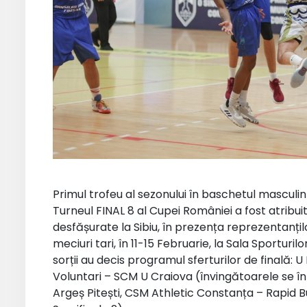
Primul trofeu al sezonului în baschetul masculi
Turneul FINAL 8 al Cupei României a fost atribu
desfășurate la Sibiu, în prezența reprezentanțil
meciuri tari, în 11-15 Februarie, la Sala Sporturilo
sorții au decis programul sferturilor de final
Voluntari – SCM U Craiova (învingătoarele se î
Argeș Pitești, CSM Athletic Constanța – Rapid B