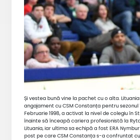
Și vestea bună vine la pachet cu o alta. Lituan
angajament cu CSM Constanța pentru sezonul în
Februarie 1998, a activat la nivel de colegiu în S
înainte să înceapă cariera profesionistă la Rytas
Lituania, iar ultima sa echipă a fost ERA Nymbur
post pe care CSM Constanța s-a confruntat cu in