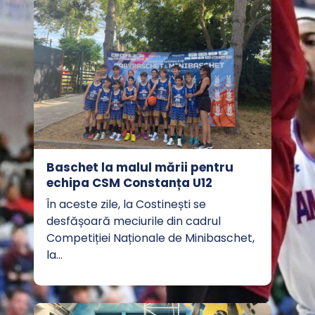
Baschet la malul mării pentru
echipa CSM Constanța U12
În aceste zile, la Costinești se
desfășoară meciurile din cadrul
Competiției Naționale de Minibaschet,
la…