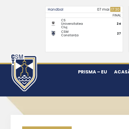
Handbal
07 mai
17:30
FINAL
CS
Universitatea
24
Cluj
CSM
27
Constanța
PRISMA – EU
ACAS