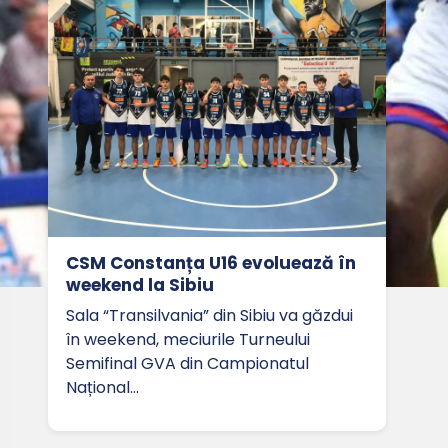
CSM Constanța U16 evoluează în
weekend la Sibiu
Sala “Transilvania” din Sibiu va găzdui
în weekend, meciurile Turneului
Semifinal GVA din Campionatul
Național…