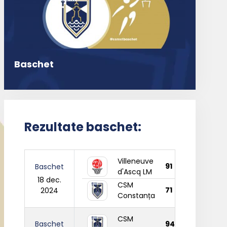
Baschet
Rezultate baschet:
Villeneuve
91
Baschet
d'Ascq LM
18 dec.
CSM
71
2024
Constanța
CSM
Baschet
94