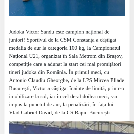
Judoka Victor Sandu este campion național de
juniori! Sportivul de la CSM Constanța a câștigat
medalia de aur la categoria 100 kg, la
Campionatul
Na
ț
ional
U21, organizat în Sala Metrom din Brașov,
competiție care a adunat la start cei mai promițători
tineri judoka din România.
În primul meci,
cu
Antonio Claudiu Gheorghe, de la LPS Mircea Eliade
București, Victor a câștigat î
nainte de limit
ă,
printr-o
imobilizare la sol,
iar î
n cel de-al doilea meci,
s-a
impus
la punctul de aur, la penaliz
ă
ri,
în fața lui
Vlad Gabriel David, de la
CS Rapid Bucure
ș
ti.