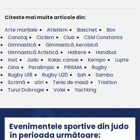
Citeste mai multe articole din:
Arte marțiale
Atletism
Baschet
Box
Canotaj
Ciclism
Club
CSM Constanta
Gimnastică
Gimnastică Aerobică
Gimnastică Artistică
Haltere
Handbal
Inot
Judo
Kaiac canoe
Kempo
Lupte
Oina
Paralimpic
PRISMA
Rugby
Rugby U18
Rugby U20
Șah
Sambo
Scrimă
stiri
Tenis de masă
Triatlon
Turul Dobrogei
Volei
Yachting
Evenimentele sportive din judo
în perioada următoare: