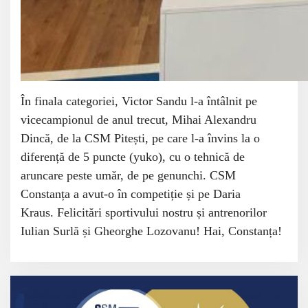
În
finala categoriei,
Victor Sandu l-a întâlnit pe
vicecampionul de anul trecut, Mihai Alexandru
Dincă, de la CSM Pitești, pe care l-a învins
la o
diferen
ță
de 5 puncte (yuko), cu o tehnic
ă
de
aruncare peste um
ă
r, de pe genunchi. CSM
Constanța a avut-o în competiție și pe Daria
Kraus.
Felicitări sportivului nostru și antrenorilor
Iulian Surlă și Gheorghe Lozovanu! Hai, Constanța!