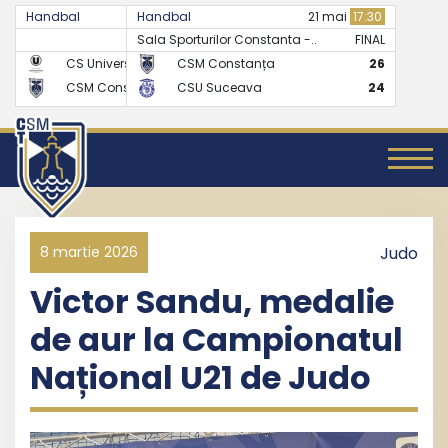
Handbal
Handbal
07 mai
17:30
21 mai
17:30
Sala Sporturilor Constanta -..
FINAL
FINAL
CS Universitatea Cluj
CSM Constanța
24
26
CSM Constanța
CSU Suceava
27
24
8 martie 2026
Judo
Victor Sandu, medalie
de aur la Campionatul
Național U21 de Judo