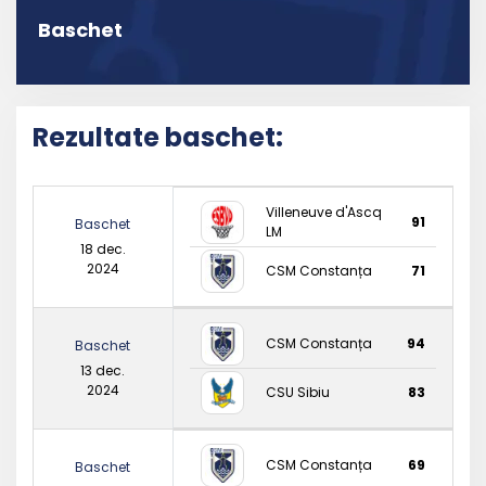
Baschet
Rezultate baschet:
Villeneuve d'Ascq
91
Baschet
LM
18 dec.
2024
CSM Constanța
71
CSM Constanța
94
Baschet
13 dec.
2024
CSU Sibiu
83
CSM Constanța
69
Baschet