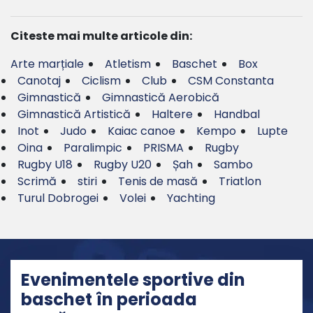
Citeste mai multe articole din:
Arte marțiale
Atletism
Baschet
Box
Canotaj
Ciclism
Club
CSM Constanta
Gimnastică
Gimnastică Aerobică
Gimnastică Artistică
Haltere
Handbal
Inot
Judo
Kaiac canoe
Kempo
Lupte
Oina
Paralimpic
PRISMA
Rugby
Rugby U18
Rugby U20
Șah
Sambo
Scrimă
stiri
Tenis de masă
Triatlon
Turul Dobrogei
Volei
Yachting
Evenimentele sportive din
baschet în perioada