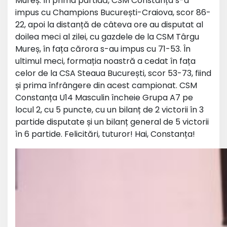
Mureș. În prima partidă, CSM Constanța s-a
impus cu Champions București-Craiova, scor 86-
22, apoi la distanță de câteva ore au disputat al
doilea meci al zilei, cu gazdele de la CSM Târgu
Mureș, în fața cărora s-au impus cu 71-53. În
ultimul meci, formația noastră a cedat în fața
celor de la CSA Steaua București, scor 53-73, fiind
și prima înfrângere din acest campionat. CSM
Constanța U14 Masculin încheie Grupa A7 pe
locul 2, cu 5 puncte, cu un bilanț de 2 victorii în 3
partide disputate și un bilanț general de 5 victorii
în 6 partide. Felicitări, tuturor! Hai, Constanța!