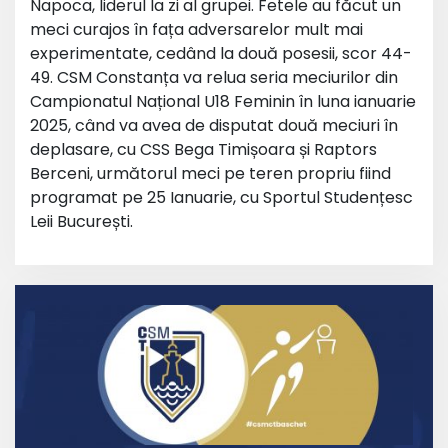
Napoca, liderul la zi al grupei. Fetele au făcut un
meci curajos în fața adversarelor mult mai
experimentate, cedând la două posesii, scor 44-
49. CSM Constanța va relua seria meciurilor din
Campionatul Național U18 Feminin în luna ianuarie
2025, când va avea de disputat două meciuri în
deplasare, cu CSS Bega Timișoara și Raptors
Berceni, următorul meci pe teren propriu fiind
programat pe 25 Ianuarie, cu Sportul Studențesc
Leii București.