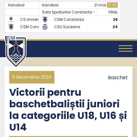
Handbal
Handbal
07 mai
17:30
21 mai
17:30
Sala Sporturilor Constanta -..
FINAL
FINAL
CS Universitatea Cluj
CSM Constanța
24
26
CSM Constanța
CSU Suceava
27
24
11 decembrie 2024
Baschet
Victorii pentru
baschetbaliștii juniori
la categoriile U18, U16 și
U14