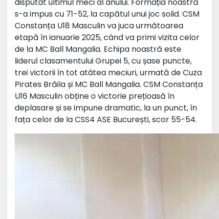
disputat ultimul meci al anului. Formația noastră
s-a impus cu 71-52, la capătul unui joc solid. CSM
Constanța U18 Masculin va juca următoarea
etapă în ianuarie 2025, când va primi vizita celor
de la MC Ball Mangalia. Echipa noastră este
liderul clasamentului Grupei 5, cu șase puncte,
trei victorii în tot atâtea meciuri, urmată de Cuza
Pirates Brăila și MC Ball Mangalia. CSM Constanța
U16 Masculin obține o victorie prețioasă în
deplasare și se impune dramatic, la un punct, în
fața celor de la CSS4 ASE București, scor 55-54.