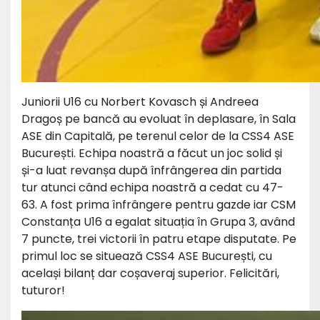
Juniorii U16 cu Norbert Kovasch și Andreea
Dragoș pe bancă au evoluat în deplasare, în Sala
ASE din Capitală, pe terenul celor de la CSS4 ASE
București. Echipa noastră a făcut un joc solid și
și-a luat revanșa după înfrângerea din partida
tur atunci când echipa noastră a cedat cu 47-
63. A fost prima înfrângere pentru gazde iar CSM
Constanța U16 a egalat situația în Grupa 3, având
7 puncte, trei victorii în patru etape disputate. Pe
primul loc se situează CSS4 ASE București, cu
același bilanț dar coșaveraj superior. Felicitări,
tuturor!