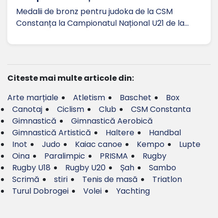
Medalii de bronz pentru judoka de la CSM
Constanța la Campionatul Național U21 de la…
Citeste mai multe articole din:
Arte marțiale
Atletism
Baschet
Box
Canotaj
Ciclism
Club
CSM Constanta
Gimnastică
Gimnastică Aerobică
Gimnastică Artistică
Haltere
Handbal
Inot
Judo
Kaiac canoe
Kempo
Lupte
Oina
Paralimpic
PRISMA
Rugby
Rugby U18
Rugby U20
Șah
Sambo
Scrimă
stiri
Tenis de masă
Triatlon
Turul Dobrogei
Volei
Yachting