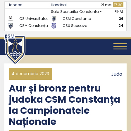
Handbal
Handbal
07 mai
17:30
21 mai
17:30
Sala Sporturilor Constanta -..
FINAL
FINAL
CS Universitatea Cluj
CSM Constanța
24
26
CSM Constanța
CSU Suceava
27
24
4 decembrie 2023
Judo
Aur și bronz pentru
judoka CSM Constanța
la Campionatele
Naționale