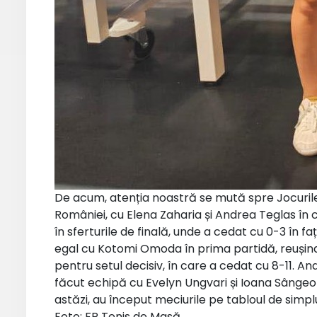
De acum, atenția noastră se mută spre Jocuril
României, cu Elena Zaharia și Andrea Teglas î
în sferturile de finală, unde a cedat cu 0-3 în fa
egal cu Kotomi Omoda în prima partidă, reușin
pentru setul decisiv, în care a cedat cu 8-11. An
făcut echipă cu Evelyn Ungvari și Ioana Sângeo
astăzi, au început meciurile pe tabloul de simpl
Foto: FR Tenis de Masă