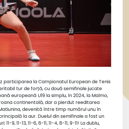
nz participarea la Campionatul European de Tenis
ritabil tur de forță, cu două semifinale jucate
oană europeană U19 la simplu, în 2024, la Malmo,
roana continentală, dar a pierdut reeditarea
Matiunina, devenită între timp numărul unu în
incipală la aur. Duelul din semifinale a fost un
1-9, 11-13, 11-6, 6-11, 11-4, 8-11, 9-11! La dublu,