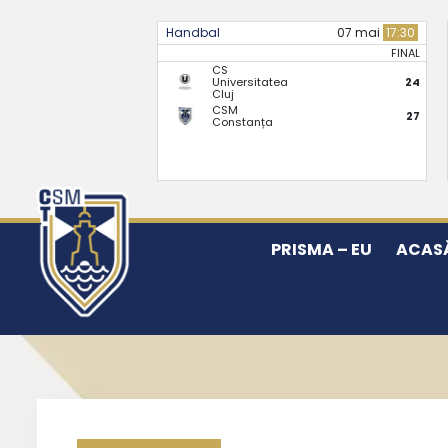
Handbal
07 mai
17:30
FINAL
CS
Universitatea
24
Cluj
CSM
27
Constanța
PRISMA – EU
ACAS