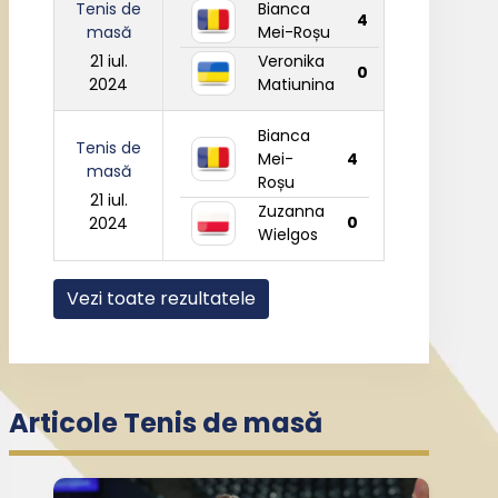
Tenis de
Bianca
4
masă
Mei-Roșu
21 iul.
Veronika
0
2024
Matiunina
Bianca
Tenis de
Mei-
4
masă
Roșu
21 iul.
Zuzanna
0
2024
Wielgos
Vezi toate rezultatele
Articole Tenis de masă