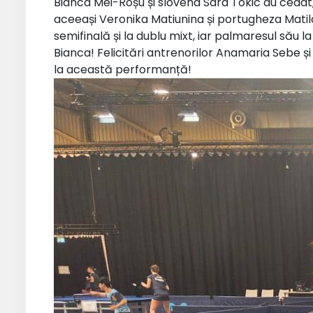
Bianca Mei-Roșu și slovena Sara Tokic au cedat, 
aceeași Veronika Matiunina și portugheza Matilde 
semifinală și la dublu mixt, iar palmaresul său l
Bianca! Felicitări antrenorilor Anamaria Sebe și 
la această performanță!