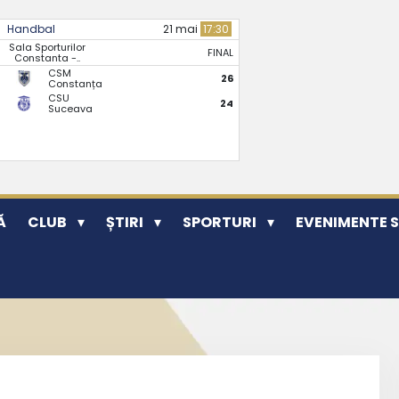
Handbal
21 mai
17:30
Sala Sporturilor
FINAL
Constanta -..
CSM
26
Constanța
CSU
24
Suceava
Ă
CLUB
ȘTIRI
SPORTURI
EVENIMENTE 