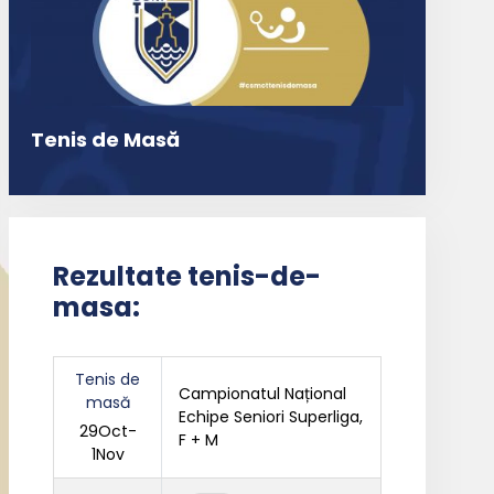
Tenis de Masă
Rezultate tenis-de-
masa:
Tenis de
Campionatul Național
masă
Echipe Seniori Superliga,
29Oct-
F + M
1Nov