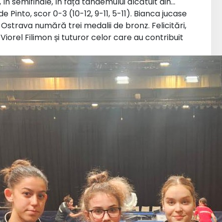
în semifinale, în fața tandemului alcătuit din…
Pinto, scor 0-3 (10-12, 9-11, 5-11). Bianca jucase
a Ostrava numără trei medalii de bronz. Felicitări,
Viorel Filimon și tuturor celor care au contribuit