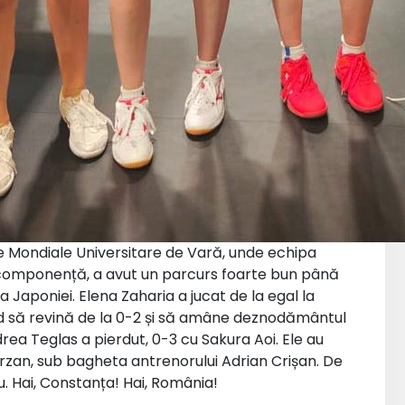
e Mondiale Universitare de Vară, unde echipa
n componență, a avut un parcurs foarte bun până
ța Japoniei. Elena Zaharia a jucat de la egal la
d să revină de la 0-2 și să amâne deznodământul
drea Teglas a pierdut, 0-3 cu Sakura Aoi. Ele au
rzan, sub bagheta antrenorului Adrian Crișan. De
u. Hai, Constanța! Hai, România!