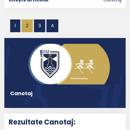
Paginație
1
2
3
4
articole
Canotaj
Rezultate Canotaj: