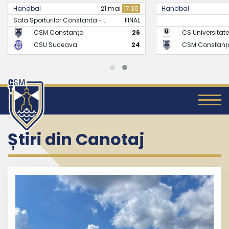
Handbal
21 mai
17:30
Handbal
Sala Sporturilor Constanta -..
FINAL
CSM Constanța
26
CS Universitate
CSU Suceava
24
CSM Constanț
Știri din Canotaj