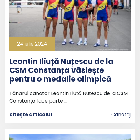
24 iulie 2024
Leontin Iliuță Nuțescu de la
CSM Constanța vâslește
pentru o medalie olimpică
Tânărul canotor Leontin Iliuță Nuțescu de la CSM
Constanța face parte …
citește articolul
Canotaj