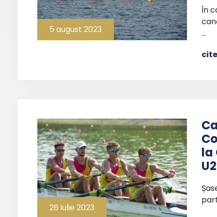
În 
cano
5 august 2023
…
cit
Ca
Co
la
U2
Șas
part
26 iulie 2023