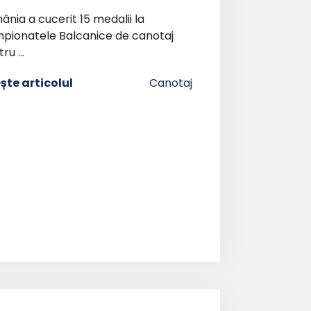
nia a cucerit 15 medalii la
pionatele Balcanice de canotaj
tru …
ește articolul
Canotaj