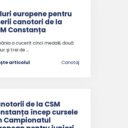
tluri europene pentru
nerii canotori de la
M Constanța
nia a cucerit cinci medalii, două
ur şi trei de …
ește articolul
Canotaj
notorii de la CSM
nstanța încep cursele
n Campionatul