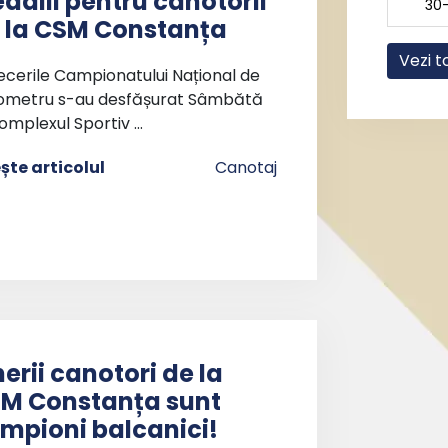
dalii pentru canotorii
30
 la CSM Constanța
Vezi t
ecerile Campionatului Național de
ometru s-au desfășurat Sâmbătă
omplexul Sportiv …
ește articolul
Canotaj
nerii canotori de la
M Constanța sunt
mpioni balcanici!