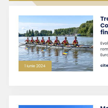
Tr
Co
fi
Evol
rom
Eur
cit
1 iunie 2024