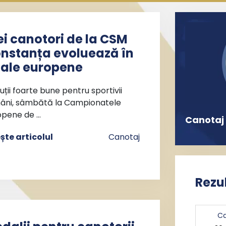
ei canotori de la CSM
nstanța evoluează în
nale europene
uții foarte bune pentru sportivii
âni, sâmbătă la Campionatele
opene de …
Canotaj
ește articolul
Canotaj
Rezu
Ca