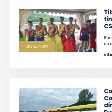
Ti
ti
CS
Româ
de a
22 mai 2023
cit
Ca
Co
di