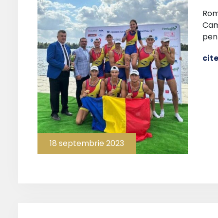
Româ
Cam
pen
cit
18 septembrie 2023