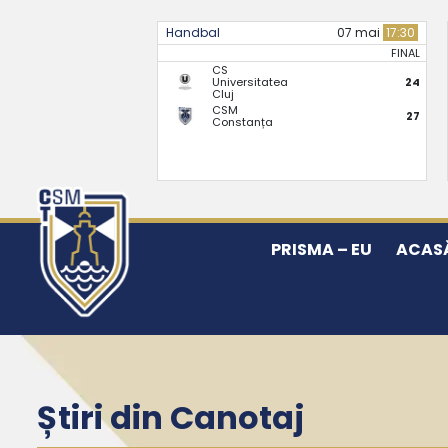
Handbal
07 mai
17:30
FINAL
CS
Universitatea
24
Cluj
CSM
27
Constanța
PRISMA – EU
ACAS
Știri din Canotaj