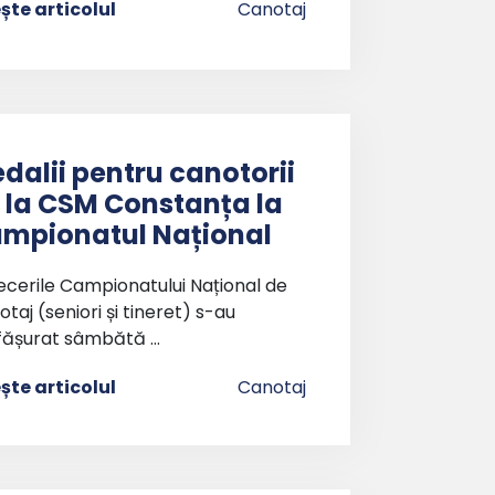
ește articolul
Canotaj
dalii pentru canotorii
 la CSM Constanța la
mpionatul Național
ecerile Campionatului Național de
taj (seniori și tineret) s-au
fășurat sâmbătă …
ește articolul
Canotaj