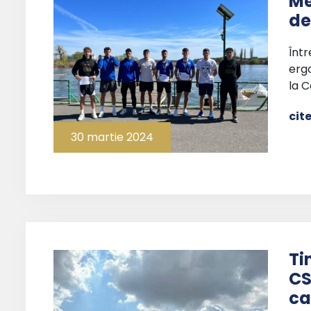
Me
de
Într
erg
la C
cit
30 martie 2024
Ti
CS
ca