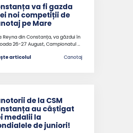
nstanța va fi gazda
ei noi competiții de
notaj pe Mare
a Reyna din Constanța, va găzdui în
ioada 26-27 August, Campionatul …
ește articolul
Canotaj
notorii de la CSM
nstanța au câștigat
ei medalii la
ndialele de juniori!