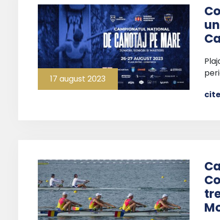
Co
un
Ca
Plaj
per
17 august 2023
cit
Ca
Co
tr
Mo