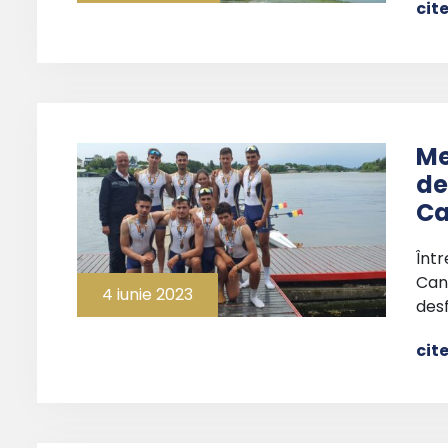
cit
Me
de
Ca
Într
Cano
4 iunie 2023
des
cit