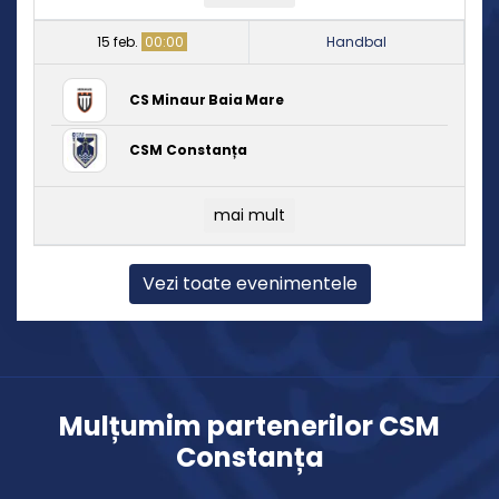
15 feb.
00:00
Handbal
CS Minaur Baia Mare
CSM Constanța
mai mult
Vezi toate evenimentele
Mulțumim partenerilor CSM
Constanța