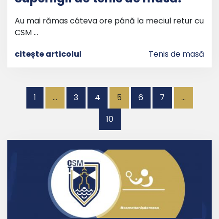
Au mai rămas câteva ore până la meciul retur cu
CSM …
citește articolul
Tenis de masă
Paginație
1
…
3
4
5
6
7
…
articole
10