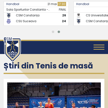
Handbal
21 mai
17:30
Handbal
Sala Sporturilor Constanta -..
FINAL
CSM Constanța
26
CS Universitate
CSU Suceava
24
CSM Constanț
Știri din Tenis de masă