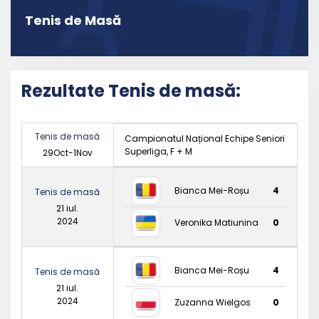
Tenis de Masă
Rezultate Tenis de masă:
Tenis de masă
Campionatul Național Echipe Seniori
Superliga, F + M
29Oct-1Nov
Bianca Mei-Roșu
4
Tenis de masă
21 iul.
2024
Veronika Matiunina
0
Bianca Mei-Roșu
4
Tenis de masă
21 iul.
2024
Zuzanna Wielgos
0