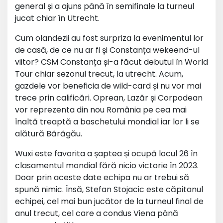
general și a ajuns până în semifinale la turneul
jucat chiar în Utrecht.
Cum olandezii au fost surpriza la evenimentul lor
de casă, de ce nu ar fi și Constanța wekeend-ul
viitor? CSM Constanța și-a făcut debutul în World
Tour chiar sezonul trecut, la utrecht. Acum,
gazdele vor beneficia de wild-card și nu vor mai
trece prin calificări. Oprean, Lazăr și Corpodean
vor reprezenta din nou România pe cea mai
înaltă treaptă a baschetului mondial iar lor li se
alătură Bărăgău.
Wuxi este favorita a șaptea și ocupă locul 26 în
clasamentul mondial fără nicio victorie în 2023.
Doar prin aceste date echipa nu ar trebui să
spună nimic. Însă, Stefan Stojacic este căpitanul
echipei, cel mai bun jucător de la turneul final de
anul trecut, cel care a condus Viena până