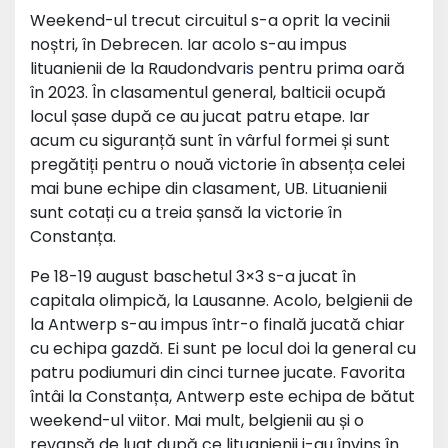
Weekend-ul trecut circuitul s-a oprit la vecinii
noștri, în Debrecen. Iar acolo s-au impus
lituanienii de la Raudondvari
s
pentru prima oară
în 2023. În clasamentul general, balticii ocupă
locul șase după ce au jucat patru etape. Iar
acum cu siguranță sunt în vârful formei și sunt
pregătiți pentru o nouă victorie în absența celei
mai bune echipe din clasament, UB. Lituanienii
sunt cotați cu a treia șansă la victorie în
Constanța.
Pe 18-19 august baschetul 3×3 s-a jucat în
capitala olimpică, la Lausanne. Acolo, belgienii de
la Antwerp s-au impus într-o finală jucată chiar
cu echipa gazdă. Ei sunt pe locul doi la general cu
patru podiumuri din cinci turnee jucate. Favorita
întâi la Constanța, Antwerp este echipa de bătut
weekend-ul viitor. Mai mult, belgienii au și o
revanșă de luat după ce lituanienii i-au învins în