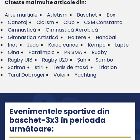
Citeste mai multe articole din:
Arte marțiale
Atletism
Baschet
Box
Canotaj
Ciclism
Club
CSM Constanta
Gimnastică
Gimnastică Aerobică
Gimnastică Artistică
Haltere
Handbal
Inot
Judo
Kaiac canoe
Kempo
Lupte
Oina
Paralimpic
PRISMA
Rugby
Rugby U18
Rugby U20
Șah
Sambo
Scrimă
stiri
Tenis de masă
Triatlon
Turul Dobrogei
Volei
Yachting
Evenimentele sportive din
baschet-3x3 în perioada
următoare: