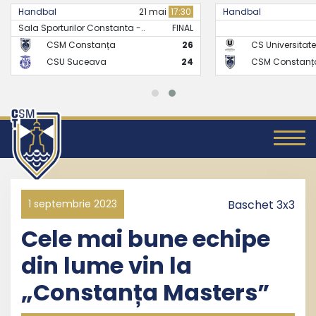
Handbal
21 mai
17:30
Handbal
Sala Sporturilor Constanta -..
FINAL
CSM Constanța
26
CS Universitate
CSU Suceava
24
CSM Constanț
1 septembrie 2023
Baschet 3x3
Cele mai bune echipe
din lume vin la
„Constanța Masters”