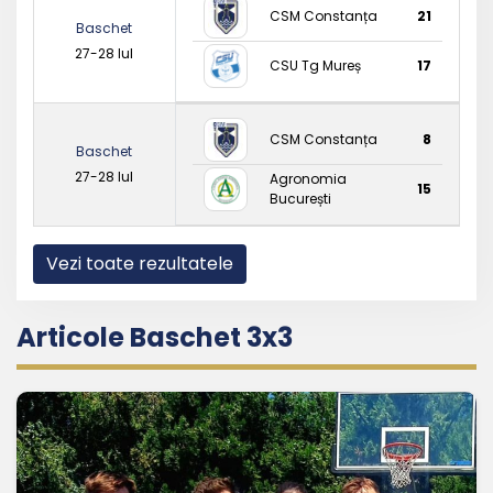
CSM Constanța
21
Baschet
27-28 Iul
CSU Tg Mureș
17
CSM Constanța
8
Baschet
27-28 Iul
Agronomia
15
București
Vezi toate rezultatele
Articole Baschet 3x3