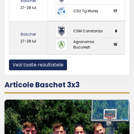
Baschet
27-28 Iul
CSU Tg Mureș
17
CSM Constanța
8
Baschet
27-28 Iul
Agronomia
15
București
Vezi toate rezultatele
Articole Baschet 3x3