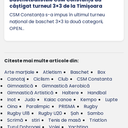
câștigat turneul 3×3 de la Timișoara
CSM Constanța s-a impus în ultimul turneu
național de baschet 3×3 la două categorii,
OPEN…
Citeste mai multe articole din:
Arte marțiale
Atletism
Baschet
Box
Canotaj
Ciclism
Club
CSM Constanta
Gimnastică
Gimnastică Aerobică
Gimnastică Artistică
Haltere
Handbal
Inot
Judo
Kaiac canoe
Kempo
Lupte
Oina
Paralimpic
PRISMA
Rugby
Rugby U18
Rugby U20
Șah
Sambo
Scrimă
stiri
Tenis de masă
Triatlon
Turul Dobrogei
Volei
Yachting