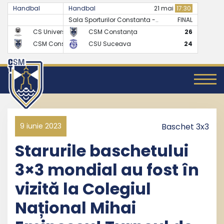
Handbal
Handbal
07 mai
17:30
21 mai
17:30
Sala Sporturilor Constanta -..
FINAL
FINAL
CS Universitatea Cluj
CSM Constanța
24
26
CSM Constanța
CSU Suceava
27
24
9 iunie 2023
Baschet 3x3
Starurile baschetului
3×3 mondial au fost în
vizită la Colegiul
Național Mihai