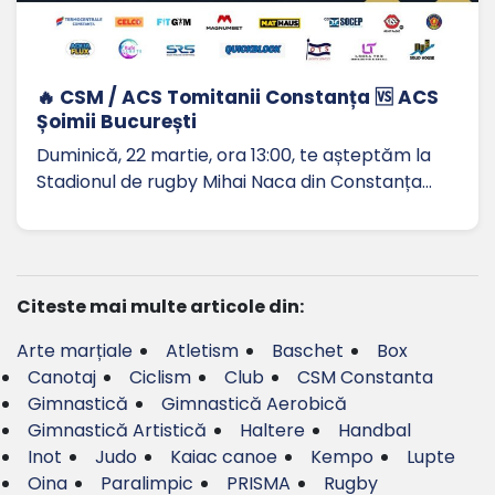
🔥 CSM / ACS Tomitanii Constanța 🆚 ACS
Șoimii București
Duminică, 22 martie, ora 13:00, te așteptăm la
Stadionul de rugby Mihai Naca din Constanța…
Citeste mai multe articole din:
Arte marțiale
Atletism
Baschet
Box
Canotaj
Ciclism
Club
CSM Constanta
Gimnastică
Gimnastică Aerobică
Gimnastică Artistică
Haltere
Handbal
Inot
Judo
Kaiac canoe
Kempo
Lupte
Oina
Paralimpic
PRISMA
Rugby