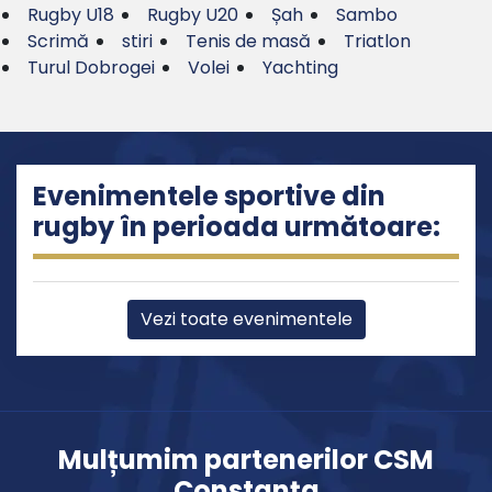
Rugby U18
Rugby U20
Șah
Sambo
Scrimă
stiri
Tenis de masă
Triatlon
Turul Dobrogei
Volei
Yachting
Evenimentele sportive din
rugby în perioada următoare:
Vezi toate evenimentele
Mulțumim partenerilor CSM
Constanța