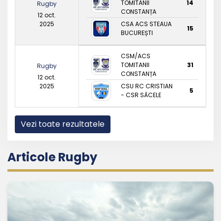
TOMITANII
14
Rugby
CONSTANȚA
12 oct.
2025
CSA ACS STEAUA
15
BUCUREȘTI
CSM/ACS
TOMITANII
31
Rugby
CONSTANȚA
12 oct.
2025
CSU RC CRISTIAN
5
- CSR SĂCELE
Vezi toate rezultatele
Articole Rugby