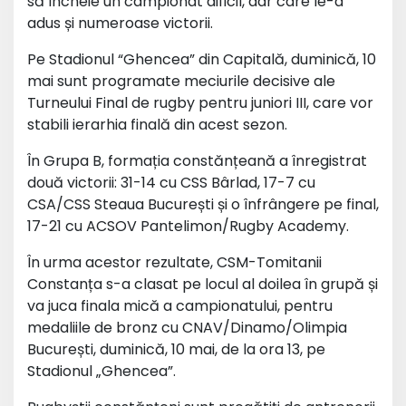
să încheie un campionat dificil, dar care le-a
adus și numeroase victorii.
Pe Stadionul “Ghencea” din Capitală, duminică, 10
mai sunt programate meciurile decisive ale
Turneului Final de rugby pentru juniori III, care vor
stabili ierarhia finală din acest sezon.
În Grupa B, formația constănțeană a înregistrat
două victorii: 31-14 cu CSS Bârlad, 17-7 cu
CSA/CSS Steaua București și o înfrângere pe final,
17-21 cu ACSOV Pantelimon/Rugby Academy.
În urma acestor rezultate, CSM-Tomitanii
Constanța s-a clasat pe locul al doilea în grupă și
va juca finala mică a campionatului, pentru
medaliile de bronz cu CNAV/Dinamo/Olimpia
București, duminică, 10 mai, de la ora 13, pe
Stadionul „Ghencea”.