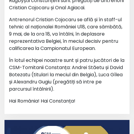
Rugbyștii constănțeni sunt pregătiți de antrenorii
Cristian Cojocaru și Onal Agiacai.
Antrenorul Cristian Cojocaru se află și în staff-ul
tehnic al naționalei României U18, care sâmbătă,
9 mai, de la ora 18, va întâlni, în deplasare
reprezentativa Belgiei, în meciul decisiv pentru
calificarea la Campionatul European.
În lotul echipei noastre sunt și patru jucători de la
CSM-Tomitanii Constanța: Andrei Stăetu și David
Botezatu (titulari la meciul din Belgia), Luca Gîlea
și Alexandru Gugiu (pregătiți să intre pe
parcursul întâlnirii).
Hai România! Hai Constanța!