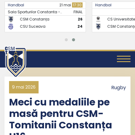
Handbal
21 mai
17:30
Handbal
Sala Sporturilor Constanta -..
FINAL
CSM Constanța
26
CS Universitate
CSU Suceava
24
CSM Constanț
9 mai 2026
Rugby
Meci cu medaliile pe
masă pentru CSM-
Tomitanii Constanța