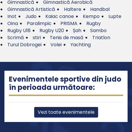
Gimnastică
Gimnastică Aerobică
Gimnastică Artistică
Haltere
Handbal
Inot
Judo
Kaiac canoe
Kempo
Lupte
Oina
Paralimpic
PRISMA
Rugby
Rugby U18
Rugby U20
Șah
Sambo
Scrimă
stiri
Tenis de masă
Triatlon
Turul Dobrogei
Volei
Yachting
Evenimentele sportive din judo
în perioada următoare:
Vezi toate evenimentele