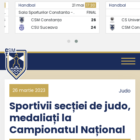
Handbal
21 mai
17:30
Handbal
Sala Sporturilor Constanta -..
FINAL
CSM Constanța
26
CS Universitate
CSU Suceava
24
CSM Constanț
26 martie 2023
Judo
Sportivii secției de judo,
medaliați la
Campionatul Național