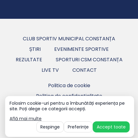
CLUB SPORTIV MUNICIPAL CONSTANȚA
ȘTIRI
EVENIMENTE SPORTIVE
REZULTATE
SPORTURI CSM CONSTANȚA
LIVE TV
CONTACT
Politica de cookie
Politica de confidentialitate
Folosim cookie-uri pentru a îmbunătăți experiența pe
site. Poți alege ce categorii accepți.
Copyright ©2026 CSM Constanța - Club Sportiv
Municipal Constanța.
Află mai multe
Respinge
Preferințe
Accept toate