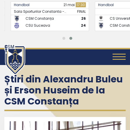
Handbal
21 mai
17:30
Handbal
Sala Sporturilor Constanta -..
FINAL
CSM Constanța
26
CS Universitate
CSU Suceava
24
CSM Constanț
Știri din Alexandru Buleu
și Erson Huseim de la
CSM Constanța