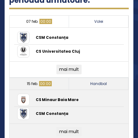
perioada următoare:
07 feb.
00:00
Volei
CSM Constanța
CS Universitatea Cluj
mai mult
15 feb.
00:00
Handbal
CS Minaur Baia Mare
CSM Constanța
mai mult