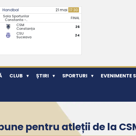
Handbal
21 mai
17:30
Sala Sporturilor
FINAL
Constanta -..
CSM
26
Constanța
CSU
24
Suceava
Ă
CLUB
ȘTIRI
SPORTURI
EVENIMENTE 
e bune pentru atleții de la 