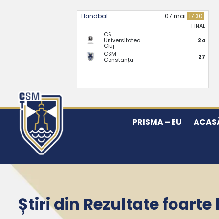
Handbal
07 mai
17:30
FINAL
CS
Universitatea
24
Cluj
CSM
27
Constanța
PRISMA – EU
ACAS
Știri din Rezultate foart