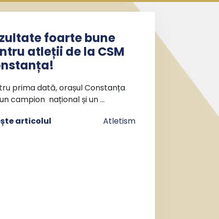
zultate foarte bune
ntru atleții de la CSM
nstanța!
tru prima dată, orașul Constanța
un campion național și un …
ește articolul
Atletism