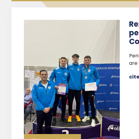
Re
pe
Co
Pen
are 
cit