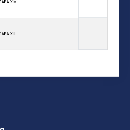
TAPA XIV
TAPA XIII
ța