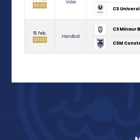
Volei
00:00
CS Universi
CS Minaur 
15 feb.
Handbal
00:00
CSM Const
M