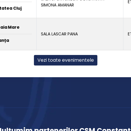
E
SIMONA AMANAR
tatea Cluj
Baia Mare
SALA LASCAR PANA
E
anța
Vezi toate evenimentele
ulțumim partenerilor CSM Constan