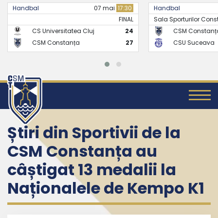
Handbal
07 mai
17:30
Handbal
FINAL
Sala Sporturilor Const
CS Universitatea Cluj
24
CSM Constanț
CSM Constanța
27
CSU Suceava
Știri din Sportivii de la
CSM Constanța au
câștigat 13 medalii la
Naționalele de Kempo K1