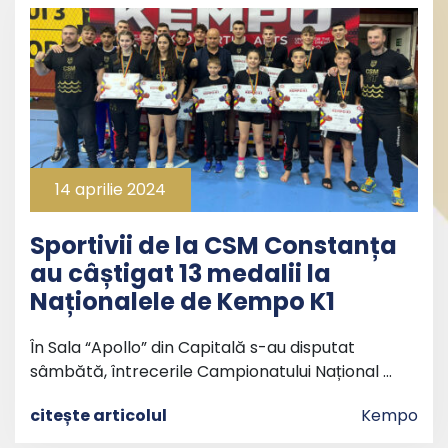
14 aprilie 2024
Sportivii de la CSM Constanța
au câștigat 13 medalii la
Naționalele de Kempo K1
În Sala “Apollo” din Capitală s-au disputat
sâmbătă, întrecerile Campionatului Național …
citește articolul
Kempo