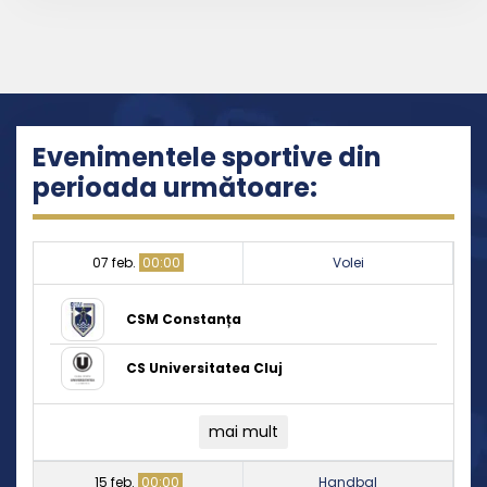
Evenimentele sportive din
perioada următoare:
07 feb.
00:00
Volei
CSM Constanța
CS Universitatea Cluj
mai mult
15 feb.
00:00
Handbal