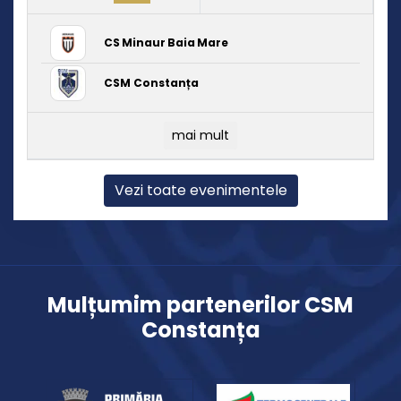
CS Minaur Baia Mare
CSM Constanța
mai mult
Vezi toate evenimentele
Mulțumim partenerilor CSM
Constanța