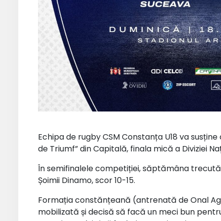
Echipa de rugby CSM Constanța U18 va susține dum
de Triumf” din Capitală, finala mică a Diviziei N
În semifinalele competiției, săptămâna trecută
Șoimii Dinamo, scor 10-15.
Formația constănțeană (antrenată de Onal Agia
mobilizată și decisă să facă un meci bun pentru