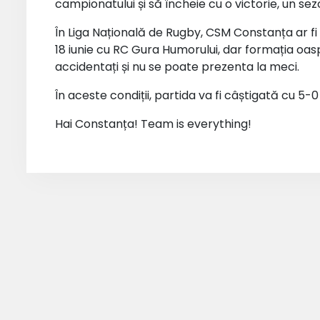
campionatului și să încheie cu o victorie, un sezo
În Liga Națională de Rugby, CSM Constanța ar fi
18 iunie cu RC Gura Humorului, dar formația oas
accidentați și nu se poate prezenta la meci.
În aceste condiții, partida va fi câștigată cu 
Hai Constanța! Team is everything!