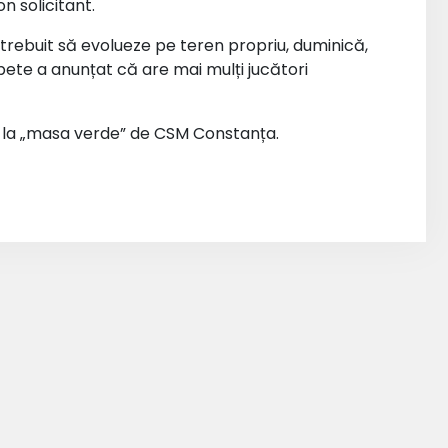
n solicitant.
 trebuit să evolueze pe teren propriu, duminică,
pete a anunțat că are mai mulți jucători
5-0 la „masa verde” de CSM Constanța.