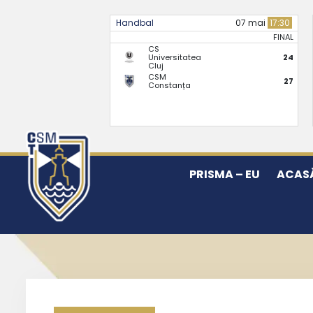
Handbal
07 mai
17:30
FINAL
CS
Universitatea
24
Cluj
CSM
27
Constanța
PRISMA – EU
ACAS