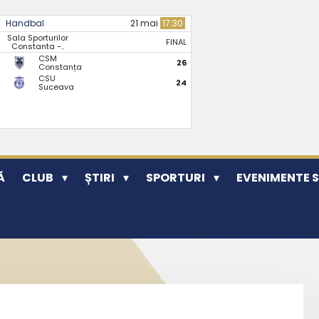
Handbal
21 mai
17:30
Sala Sporturilor
FINAL
Constanta -..
CSM
26
Constanța
CSU
24
Suceava
Ă
CLUB
ȘTIRI
SPORTURI
EVENIMENTE 