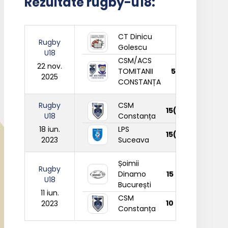
Rezultate rugby-u18:
CT Dinicu
7
Rugby
Golescu
U18
CSM/ACS
22 nov.
TOMITANII
55
2025
CONSTANȚA
Rugby
CSM
15(3)
U18
Constanța
18 iun.
LPS
15(2)
2023
Suceava
Șoimii
Rugby
Dinamo
15
U18
București
11 iun.
CSM
10
2023
Constanța