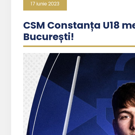
17 iunie 2023
CSM Constanța U18 me
București!