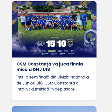
CSM Constanța va juca finala
mică a DNJ U18
Într-o semifinală din Divizia Națională
de Juniori U18, CSM Constanța a
întâlnit duminică în deplasare…