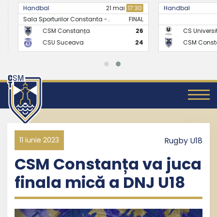
Handbal
21 mai
17:30
Handbal
Sala Sporturilor Constanta -..
FINAL
CSM Constanța
26
CS Universitate
CSU Suceava
24
CSM Constanț
11 iunie 2023
Rugby U18
CSM Constanța va juca
finala mică a DNJ U18