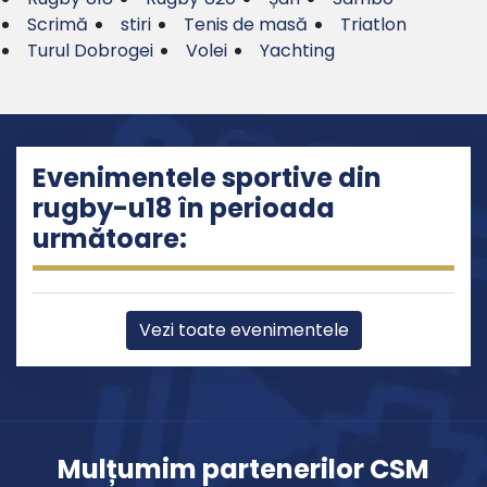
Scrimă
stiri
Tenis de masă
Triatlon
Turul Dobrogei
Volei
Yachting
Evenimentele sportive din
rugby-u18 în perioada
următoare:
Vezi toate evenimentele
Mulțumim partenerilor CSM