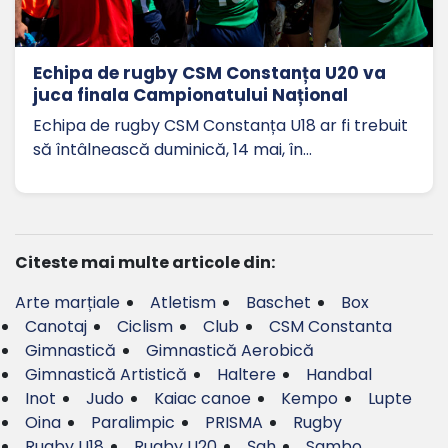
Echipa de rugby CSM Constanța U20 va
juca finala Campionatului Național
Echipa de rugby CSM Constanța U18 ar fi trebuit
să întâlnească duminică, 14 mai, în…
Citeste mai multe articole din:
Arte marțiale
Atletism
Baschet
Box
Canotaj
Ciclism
Club
CSM Constanta
Gimnastică
Gimnastică Aerobică
Gimnastică Artistică
Haltere
Handbal
Inot
Judo
Kaiac canoe
Kempo
Lupte
Oina
Paralimpic
PRISMA
Rugby
Rugby U18
Rugby U20
Șah
Sambo