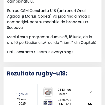
campionatului.
Echipa CSM Constanța U18 (antrenori Onal
Agiacai și Marius Codea) va juca finala mică a
competiției, pentru medaliile de bronz cu LPS
Suceava.
Meciul este programat duminică, 18 iunie, de la
ora 16 pe Stadionul „Arcul de Triumf” din Capitală.
Hai Constanța ! Team is everything !
Rezultate rugby-u18:
CT Dinicu
7
Rugby U18
Golescu
22 nov.
CSM/ACS
2025
TOMITANII
55