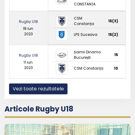
CONSTANȚA
CSM
15(3)
Rugby U18
Constanța
18 iun.
2023
LPS Suceava
15(2)
Șoimii Dinamo
15
Rugby U18
București
11 iun.
2023
CSM Constanța
10
Vezi toate rezultatele
Articole Rugby U18