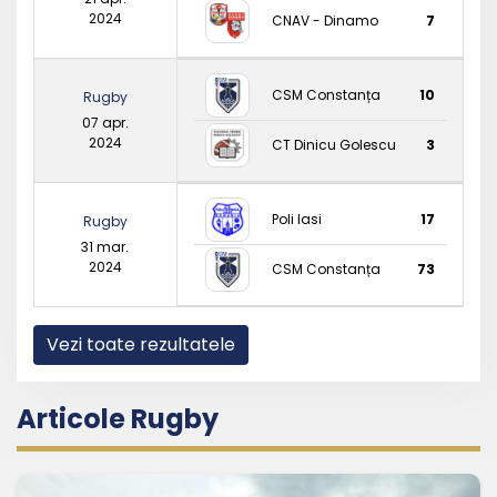
2024
CNAV - Dinamo
7
CSM Constanța
10
Rugby
07 apr.
2024
CT Dinicu Golescu
3
Poli Iasi
17
Rugby
31 mar.
2024
CSM Constanța
73
Vezi toate rezultatele
Articole Rugby