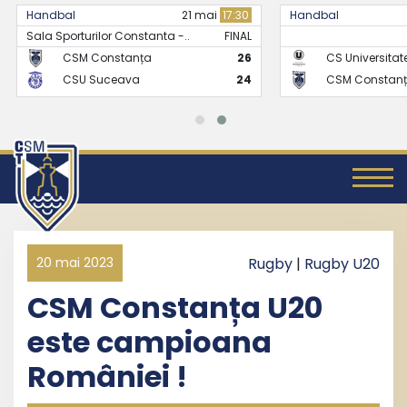
Handbal
21 mai
17:30
Handbal
Sala Sporturilor Constanta -..
FINAL
CSM Constanța
26
CS Universitate
CSU Suceava
24
CSM Constanț
20 mai 2023
Rugby
|
Rugby U20
CSM Constanța U20
este campioana
României !