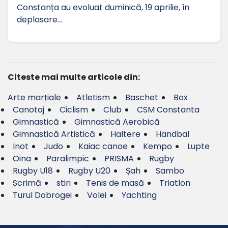
Constanța au evoluat duminică, 19 aprilie, în
deplasare…
Citeste mai multe articole din:
Arte marțiale
Atletism
Baschet
Box
Canotaj
Ciclism
Club
CSM Constanta
Gimnastică
Gimnastică Aerobică
Gimnastică Artistică
Haltere
Handbal
Inot
Judo
Kaiac canoe
Kempo
Lupte
Oina
Paralimpic
PRISMA
Rugby
Rugby U18
Rugby U20
Șah
Sambo
Scrimă
stiri
Tenis de masă
Triatlon
Turul Dobrogei
Volei
Yachting