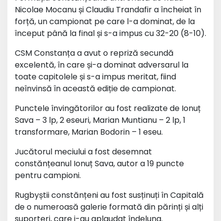
Nicolae Mocanu și Claudiu Trandafir a încheiat în
forță, un campionat pe care l-a dominat, de la
început până la final și s-a impus cu 32-20 (8-10).
CSM Constanța a avut o repriză secundă
excelentă, în care și-a dominat adversarul la
toate capitolele și s-a impus meritat, fiind
neînvinsă în această ediție de campionat.
Punctele învingătorilor au fost realizate de Ionuț
Sava – 3 lp, 2 eseuri, Marian Muntianu – 2 lp, 1
transformare, Marian Bodorin – 1 eseu.
Jucătorul meciului a fost desemnat
constănțeanul Ionuț Sava, autor a 19 puncte
pentru campioni.
Rugbyștii constănțeni au fost susținuți în Capitală
de o numeroasă galerie formată din părinți și alți
suporteri, care i-au aplaudat îndelung.