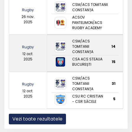
CSM/ACS TOMITANII
Rugby
CONSTANȚA
26 nov.
ACSOV
2025
PANTELIMON/ACS
RUGBY ACADEMY
CSM/ACS
TOMITANII
14
Rugby
CONSTANȚA
12 oct.
2025
CSA ACS STEAUA
15
BUCUREȘTI
CSM/ACS
TOMITANII
31
Rugby
CONSTANȚA
12 oct.
2025
CSU RC CRISTIAN
5
- CSR SĂCELE
Vezi toate rezultatele