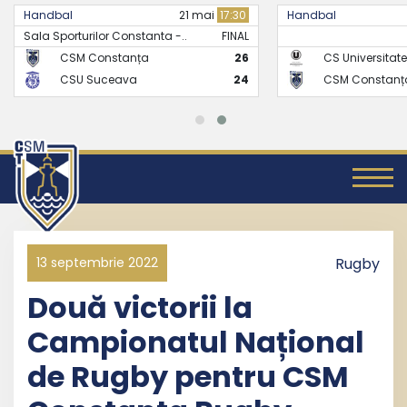
Handbal
21 mai
17:30
Handbal
Sala Sporturilor Constanta -..
FINAL
CSM Constanța
26
CS Universitate
CSU Suceava
24
CSM Constanț
13 septembrie 2022
Rugby
Două victorii la
Campionatul Național
de Rugby pentru CSM