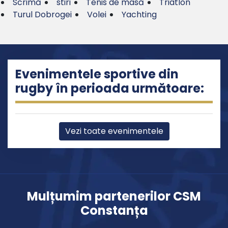
Scrimă
stiri
Tenis de masă
Triatlon
Turul Dobrogei
Volei
Yachting
Evenimentele sportive din
rugby în perioada următoare:
Vezi toate evenimentele
Mulțumim partenerilor CSM
Constanța