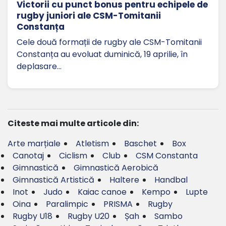
Victorii cu punct bonus pentru echipele de
rugby juniori ale CSM-Tomitanii
Constanța
Cele două formații de rugby ale CSM-Tomitanii
Constanța au evoluat duminică, 19 aprilie, în
deplasare…
Citeste mai multe articole din:
Arte marțiale
Atletism
Baschet
Box
Canotaj
Ciclism
Club
CSM Constanta
Gimnastică
Gimnastică Aerobică
Gimnastică Artistică
Haltere
Handbal
Inot
Judo
Kaiac canoe
Kempo
Lupte
Oina
Paralimpic
PRISMA
Rugby
Rugby U18
Rugby U20
Șah
Sambo