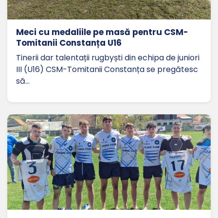
Meci cu medaliile pe masă pentru CSM-
Tomitanii Constanța U16
Tinerii dar talentații rugbyști din echipa de juniori
III (U16) CSM-Tomitanii Constanța se pregătesc
să…