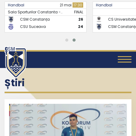
Handbal
21 mai
17:30
Handbal
Sala Sporturilor Constanta -..
FINAL
CSM Constanța
26
CS Universitate
CSU Suceava
24
CSM Constanț
Știri