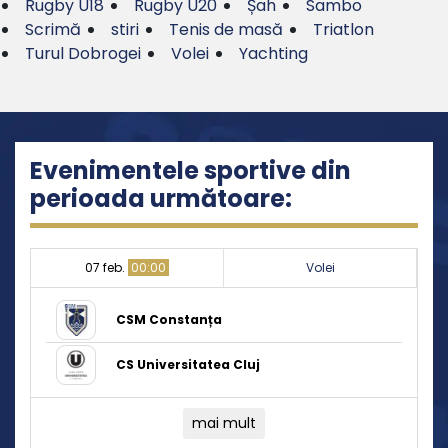
Rugby U18
Rugby U20
Șah
Sambo
Scrimă
stiri
Tenis de masă
Triatlon
Turul Dobrogei
Volei
Yachting
Evenimentele sportive din
perioada următoare:
07 feb.
00:00
Volei
CSM Constanța
CS Universitatea Cluj
mai mult