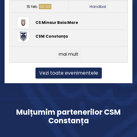
15 feb.
00:00
Handbal
CS Minaur Baia Mare
CSM Constanța
mai mult
Vezi toate evenimentele
Mulțumim partenerilor CSM
Constanța