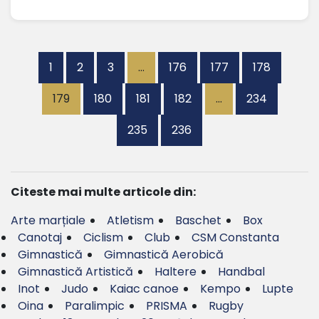
1
2
3
…
176
177
178
179
180
181
182
…
234
235
236
Citeste mai multe articole din:
Arte marțiale
Atletism
Baschet
Box
Canotaj
Ciclism
Club
CSM Constanta
Gimnastică
Gimnastică Aerobică
Gimnastică Artistică
Haltere
Handbal
Inot
Judo
Kaiac canoe
Kempo
Lupte
Oina
Paralimpic
PRISMA
Rugby