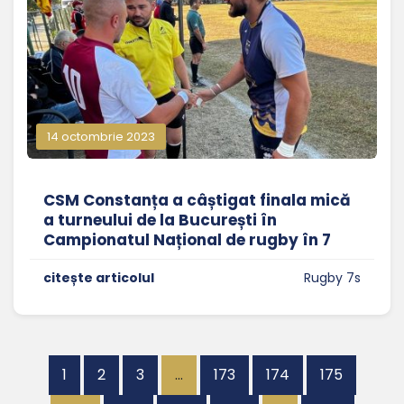
14 octombrie 2023
CSM Constanța a câștigat finala mică
a turneului de la București în
Campionatul Național de rugby în 7
citește articolul
Rugby 7s
1
2
3
…
173
174
175