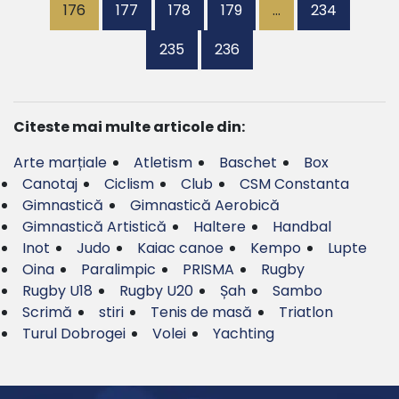
176
177
178
179
…
234
235
236
Citeste mai multe articole din:
Arte marțiale
Atletism
Baschet
Box
Canotaj
Ciclism
Club
CSM Constanta
Gimnastică
Gimnastică Aerobică
Gimnastică Artistică
Haltere
Handbal
Inot
Judo
Kaiac canoe
Kempo
Lupte
Oina
Paralimpic
PRISMA
Rugby
Rugby U18
Rugby U20
Șah
Sambo
Scrimă
stiri
Tenis de masă
Triatlon
Turul Dobrogei
Volei
Yachting