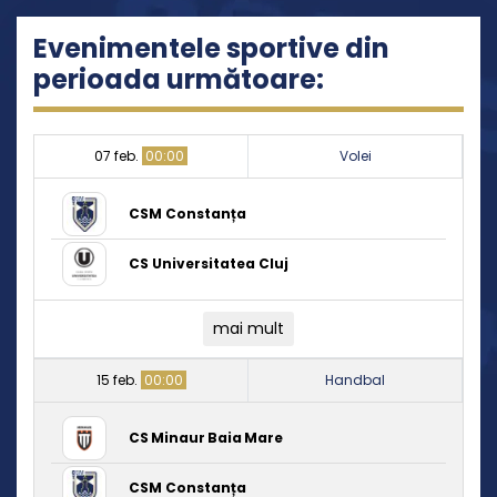
Evenimentele sportive din
perioada următoare:
07 feb.
00:00
Volei
CSM Constanța
CS Universitatea Cluj
mai mult
15 feb.
00:00
Handbal
CS Minaur Baia Mare
CSM Constanța