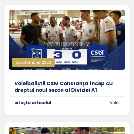
15 octombrie 2023
Voleibaliștii CSM Constanța încep cu
dreptul noul sezon al Diviziei A1
citește articolul
Volei