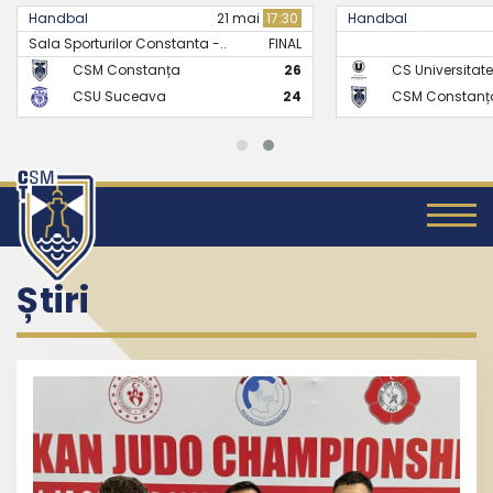
Handbal
21 mai
17:30
Handbal
Sala Sporturilor Constanta -..
FINAL
CSM Constanța
26
CS Universitate
CSU Suceava
24
CSM Constanț
Știri