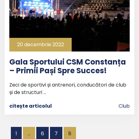
20 decembrie 2022
Gala Sportului CSM Constanța
– Primii Pași Spre Succes!
Zeci de sportivi și antrenori, conducători de club
și de structuri …
citește articolul
Club
Paginație
1
…
6
7
8