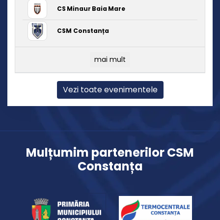
CS Minaur Baia Mare
CSM Constanța
mai mult
Vezi toate evenimentele
Mulțumim partenerilor CSM
Constanța