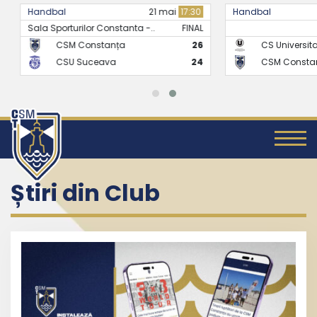
Handbal
21 mai
17:30
Handbal
Sala Sporturilor Constanta -..
FINAL
CSM Constanța
26
CS Universitate
CSU Suceava
24
CSM Constanț
Știri din Club