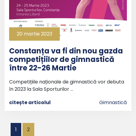
20 martie 2023
Constanța va fi din nou gazda
competițiilor de gimnastică
între 22-26 Martie
Competițiile naționale de gimnastică vor debuta
în 2023 la Sala Sporturilor …
citește articolul
Gimnastică
Paginație
1
2