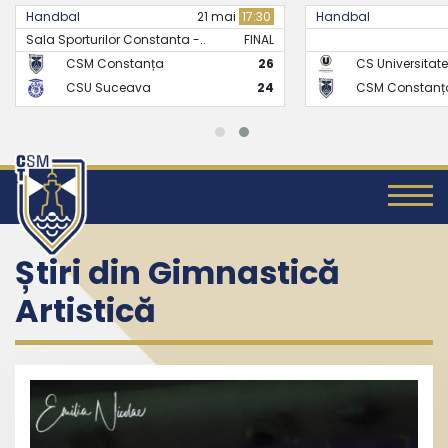
Handbal
21 mai
17:30
Handbal
Sala Sporturilor Constanta -..
FINAL
CSM Constanța
26
CS Universitate
CSU Suceava
24
CSM Constanț
Știri din Gimnastică
Artistică