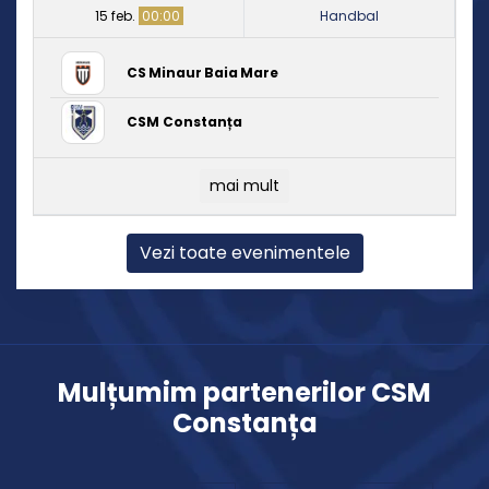
15 feb.
00:00
Handbal
CS Minaur Baia Mare
CSM Constanța
mai mult
Vezi toate evenimentele
Mulțumim partenerilor CSM
Constanța