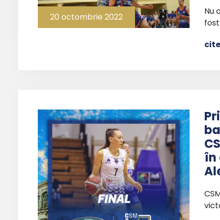
Nu a
20 octombrie 2022
fost
cit
Pr
ba
CS
în
Al
CSM
vict