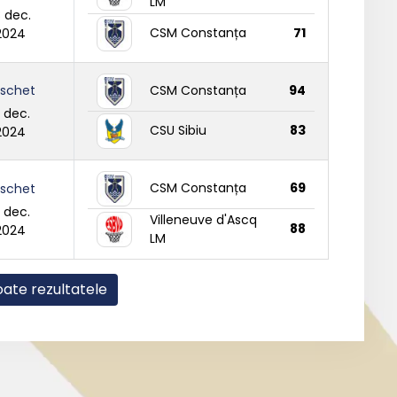
LM
8 dec.
CSM Constanța
71
2024
schet
CSM Constanța
94
3 dec.
CSU Sibiu
83
2024
CSM Constanța
69
schet
2 dec.
Villeneuve d'Ascq
88
2024
LM
oate rezultatele