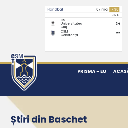
Handbal
07 mai
17:30
FINAL
CS
Universitatea
24
Cluj
CSM
27
Constanța
PRISMA – EU
ACAS
Știri din Baschet