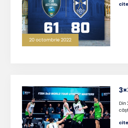
cit
20 octombrie 2022
3×
Din
câșt
cit