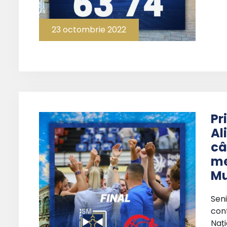
23 octombrie 2022
Pr
Al
câ
me
Mu
Sen
cont
Naț