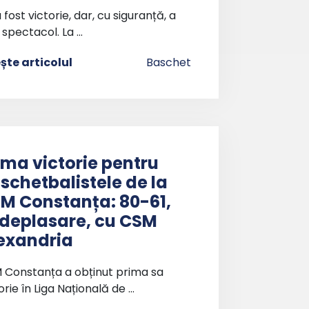
 fost victorie, dar, cu siguranță, a
 spectacol. La …
ește articolul
Baschet
ima victorie pentru
schetbalistele de la
M Constanța: 80-61,
 deplasare, cu CSM
exandria
 Constanța a obținut prima sa
orie în Liga Națională de …