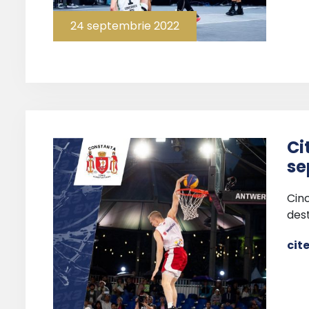
24 septembrie 2022
Ci
se
Cinc
dest
cit