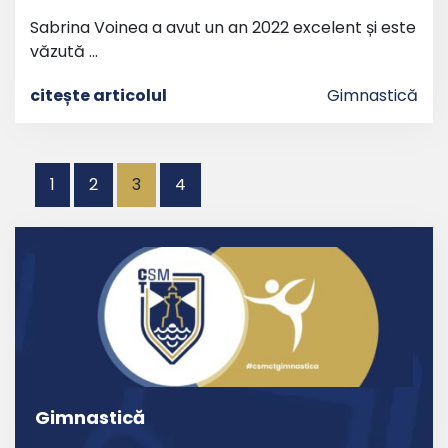
Sabrina Voinea a avut un an 2022 excelent și este
văzută …
citește articolul
Gimnastică
Paginație
1
2
3
4
articole
Gimnastică