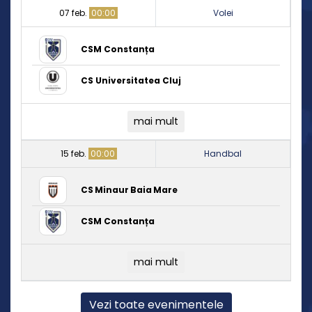
07 feb.
00:00
Volei
CSM Constanța
CS Universitatea Cluj
mai mult
15 feb.
00:00
Handbal
CS Minaur Baia Mare
CSM Constanța
mai mult
Vezi toate evenimentele