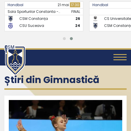
Handbal
21 mai
17:30
Handbal
Sala Sporturilor Constanta -..
FINAL
CSM Constanța
26
CS Universitate
CSU Suceava
24
CSM Constanț
Știri din Gimnastică