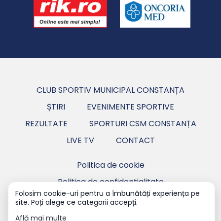
CLUB SPORTIV MUNICIPAL CONSTANȚA
ȘTIRI
EVENIMENTE SPORTIVE
REZULTATE
SPORTURI CSM CONSTANȚA
LIVE TV
CONTACT
Politica de cookie
Politica de confidentialitate
Folosim cookie-uri pentru a îmbunătăți experiența pe
site. Poți alege ce categorii accepți.
Copyright ©2026 CSM Constanța - Club Sportiv
Municipal Constanța.
Află mai multe